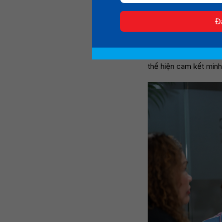
và xét tuyển. Song 
Học phí toàn khóa, h
Đ
Chính sách học
Trường Đại học Hoa Se
thể hiện cam kết minh