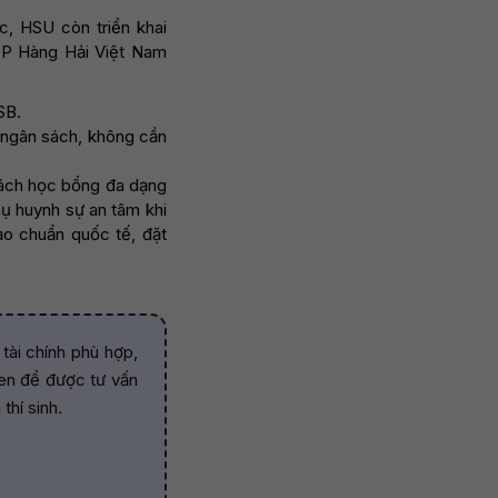
ắc, HSU còn triển khai
MCP Hàng Hải Việt Nam
SB.
i ngân sách, không cần
 sách học bổng đa dạng
hụ huynh sự an tâm khi
ạo chuẩn quốc tế, đặt
tài chính phù hợp,
Sen để được tư vấn
thí sinh.