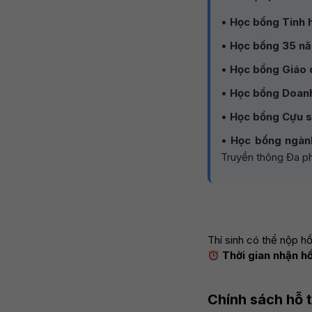
•
Học bổng Tinh 
•
Học bổng 35 n
•
Học bổng Giáo 
•
Học bổng Doan
•
Học bổng Cựu s
•
Học bổng ngà
Truyền thông Đa ph
Thí sinh có thể nộp h
Thời gian nhận hồ
Chính sách hỗ t