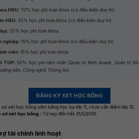
hoa HSU
: 70% học phí toàn khóa (có điều kiện duy trì)
ăm HSU
: 35% học phí toàn khóa (có điều kiện duy trì)
dục
: 25% học phí toàn khóa
h nghiệp
: 15% học phí toàn khóa (có điều kiện duy trì)
inh viên
: 15% học phí toàn khóa
nh TOP
: 50% học phí năm nhất (Quản trị Kinh doanh, Quản trị Kh
ương tiện, Công nghệ Thông tin)
ĐĂNG KÝ XÉT HỌC BỔNG
ồ sơ xét học bổng sớm bằng học bạ lớp 11, chưa cần điểm lớp 12.
 sơ xét học bổng :
Từ nay đến hết 31/5/2026
rợ tài chính linh hoạt