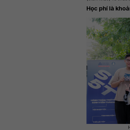
Học phí là khoả
H