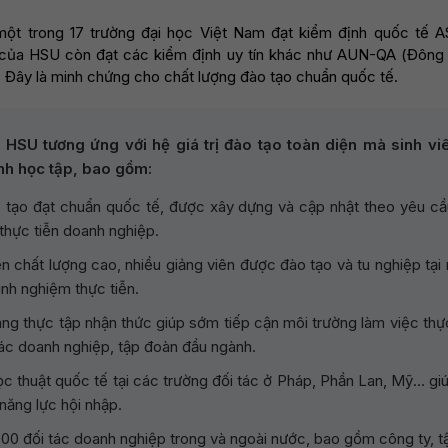
ột trong 17 trường đại học Việt Nam đạt kiểm định quốc tế A
o của HSU còn đạt các kiểm định uy tín khác như AUN-QA (Đông
 Đây là minh chứng cho chất lượng đào tạo chuẩn quốc tế.
i HSU tương ứng với hệ giá trị đào tạo toàn diện mà sinh v
ình học tập, bao gồm:
 tạo đạt chuẩn quốc tế, được xây dựng và cập nhật theo yêu cầu
 thực tiễn doanh nghiệp.
ên chất lượng cao, nhiều giảng viên được đào tạo và tu nghiệp tại
inh nghiệm thực tiễn.
háng thực tập nhận thức giúp sớm tiếp cận môi trường làm việc thự
 các doanh nghiệp, tập đoàn đầu ngành.
học thuật quốc tế tại các trường đối tác ở Pháp, Phần Lan, Mỹ… gi
năng lực hội nhập.
000 đối tác doanh nghiệp trong và ngoài nước, bao gồm công ty, 