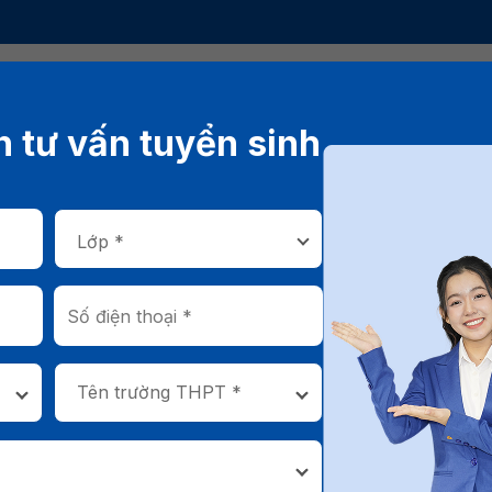
Chương trình đào tạo
Thông tin tuy
 tư vấn tuyển sinh
a Sen năm 2026
ểu học phí Đại học Hoa 
2026
01/01/2026
Tên trường THPT *
ch học phí Đại học Hoa Sen (HSU) được xây dựng theo h
 4 năm học, giúp gia đình chủ động kế hoạch tài chính ngay 