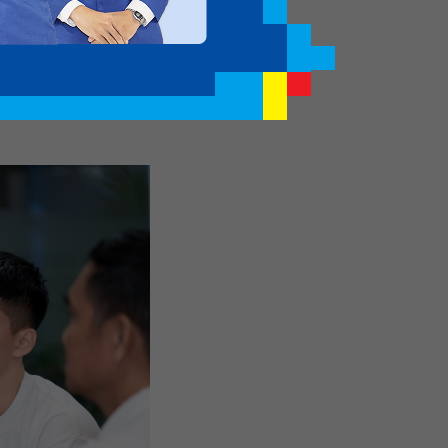
 giá trị lên đến 70%
 làm thủ tục nhập học,