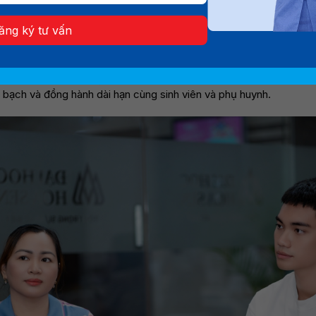
song đó, HSU triển khai nhiều chính sách học bổng tuyển sinh
ỗ trợ đáng kể chi phí học tập cho thí sinh ngay từ năm nhất.
ăng ký tư vấn
 phí rõ ràng, công bố ngay từ đầu khóa
n công bố đầy đủ lộ trình học phí cho toàn khóa ngay khi thí sinh
 bạch và đồng hành dài hạn cùng sinh viên và phụ huynh.