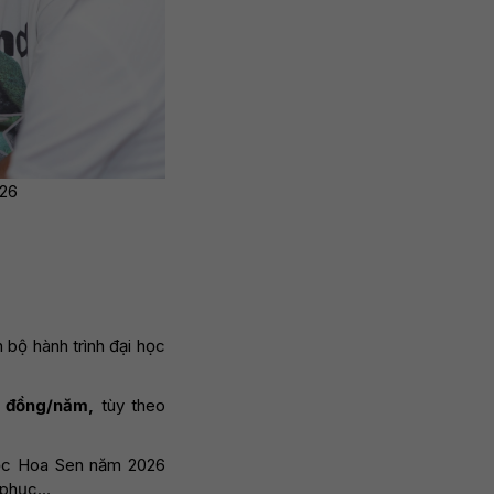
026
 bộ hành trình đại học
u đồng/năm,
tùy theo
học Hoa Sen năm 2026
g phục…