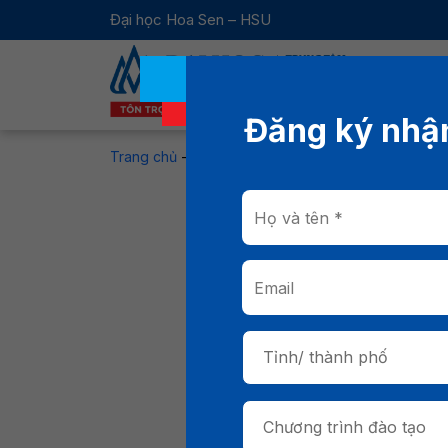
Đại học Hoa Sen – HSU
Đăng ký nhận
Trang chủ
-
Tin tức
-
Tìm hiểu học phí Đại học Ho
Tìm hi
Tỉnh/ thành phố
Năm 2026, chính sá
Chương trình đào tạo
bạch – ổn định trong