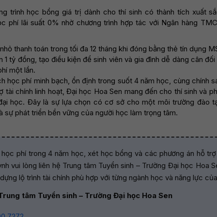
 trình học bổng giá trị dành cho thí sinh có thành tích xuất s
ọc phí lãi suất 0% nhờ chương trình hợp tác với Ngân hàng T
 nhỏ thanh toán trong tối đa 12 tháng khi đóng bằng thẻ tín dụng M
 1 tỷ đồng, tạo điều kiện để sinh viên và gia đình dễ dàng cân đố
phí một lần.
ch học phí minh bạch, ổn định trong suốt 4 năm học, cùng chính
rợ tài chính linh hoạt, Đại học Hoa Sen mang đến cho thí sinh và p
đại học. Đây là sự lựa chọn có cơ sở cho một môi trường đào t
à sự phát triển bền vững của người học làm trọng tâm.
h học phí trong 4 năm học, xét học bổng và các phương án hỗ trợ 
uynh vui lòng liên hệ Trung tâm Tuyển sinh – Trường Đại học Hoa 
y dựng lộ trình tài chính phù hợp với từng ngành học và năng lực của 
 Trung tâm Tuyển sinh – Trường Đại học Hoa Sen
00 7272