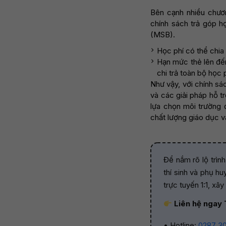
Bên cạnh nhiều chương
chính sách trả góp h
(MSB).
Học phí có thể chia
Hạn mức thẻ lên đến
chi trả toàn bộ học 
Như vậy, với chính sá
và các giải pháp hỗ t
lựa chọn môi trường 
chất lượng giáo dục v
Để nắm rõ lộ trìn
thí sinh và phụ h
trực tuyến 1:1, xâ
Liên hệ ngay
• Hotline:
0287 3