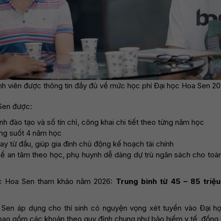
nh viên được thông tin đầy đủ về mức học phí Đại học Hoa Sen 2
Sen được:
nh đào tạo và số tín chỉ, công khai chi tiết theo từng năm học
ong suốt 4 năm học
ay từ đầu, giúp gia đình chủ động kế hoạch tài chính
thể an tâm theo học, phụ huynh dễ dàng dự trù ngân sách cho toàn
c Hoa Sen tham khảo năm 2026:
Trung bình từ 45 – 85 triệ
 Sen áp dụng cho thí sinh có nguyện vọng xét tuyển vào Đại 
bao gồm các khoản theo quy định chung như bảo hiểm y tế, đồn