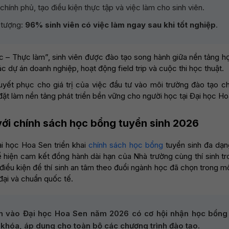
chính phủ, tạo điều kiện thực tập và việc làm cho sinh viên.
n tượng:
96% sinh viên có việc làm ngay sau khi tốt nghiệp
.
 – Thực làm”, sinh viên được đào tạo song hành giữa nền tảng họ
c dự án doanh nghiệp, hoạt động field trip và cuộc thi học thuật.
uyết phục cho giá trị của việc đầu tư vào môi trường đào tạo ch
ặt làm nền tảng phát triển bền vững cho người học tại Đại học Ho
với chính sách học bổng tuyển sinh 2026
i học Hoa Sen triển khai
chính sách học bổng
tuyển sinh đa dạng
ể hiện cam kết đồng hành dài hạn của Nhà trường cùng thí sinh tr
điều kiện để thí sinh an tâm theo đuổi ngành học đã chọn trong mô
 đại và chuẩn quốc tế.
ển vào Đại học Hoa Sen năm 2026 có cơ hội nhận học bổng v
khóa, áp dụng cho toàn bộ các chương trình đào tạo.