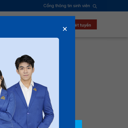
Cổng thông tin sinh viên
ển sinh
Xét học bổng
Đăng ký xét tuyển
×
Sen năm
ướng rõ ràng – minh
từ giai đoạn tìm hiểu