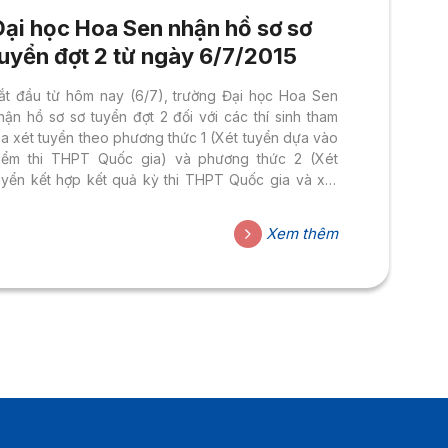
Đại học Hoa Sen nhận hồ sơ sơ
tuyển đợt 2 từ ngày 6/7/2015
ắt đầu từ hôm nay (6/7), trường Đại học Hoa Sen
hận hồ sơ sơ tuyển đợt 2 đối với các thí sinh tham
ia xét tuyển theo phương thức 1 (Xét tuyển dựa vào
iểm thi THPT Quốc gia) và phương thức 2 (Xét
uyển kết hợp kết quả kỳ thi THPT Quốc gia và xét
uyển năng khiếu). Thời gian sơ tuyển đợt 2 kéo dài
ến hết ngày 24/7/2015. Thí sinh đăng ký sơ tuyển
Xem thêm
ào trường theo 1 trong 2 hình thức sau: Click vào
ường link bên dưới để nộp hồ sơ trực tuyến:
ttp://dangky.hoasen.edu.vn/...