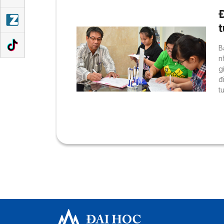
B
n
g
đ
t
t
đ
v
đ
h