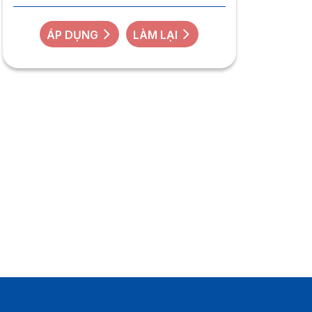
ÁP DỤNG
LÀM LẠI