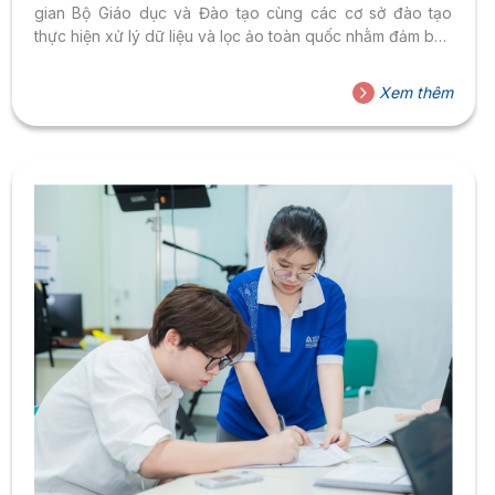
gian Bộ Giáo dục và Đào tạo cùng các cơ sở đào tạo
thực hiện xử lý dữ liệu và lọc ảo toàn quốc nhằm đảm bảo
kết quả xét tuyển chính xác, công bằng và mỗi thí sinh chỉ
trúng tuyển một nguyện vọng phù hợp nhất. Vậy lọc ảo là
Xem thêm
gì, vì sao phải thực hiện và thí sinh cần lưu ý...