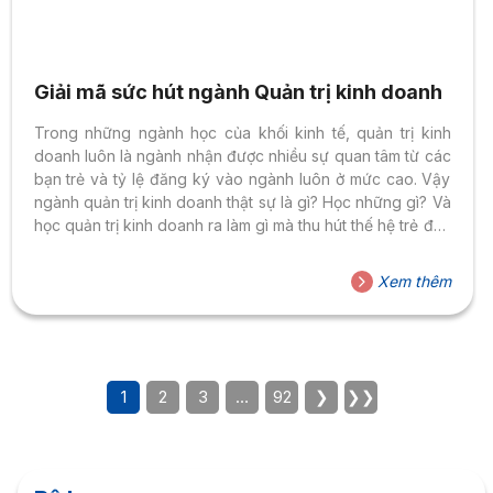
Giải mã sức hút ngành Quản trị kinh doanh
Trong những ngành học của khối kinh tế, quản trị kinh
doanh luôn là ngành nhận được nhiều sự quan tâm từ các
bạn trẻ và tỷ lệ đăng ký vào ngành luôn ở mức cao. Vậy
ngành quản trị kinh doanh thật sự là gì? Học những gì? Và
học quản trị kinh doanh ra làm gì mà thu hút thế hệ trẻ đến
vậy? Đọc ngay bài viết này để giải mã sức hút đặc biệt
của ngành học này nhé! Ngành quản trị kinh doanh là gì?
Xem thêm
Học những gì? Giải mã sức hút ngành quản trị...
1
2
3
…
92
❯
❯❯