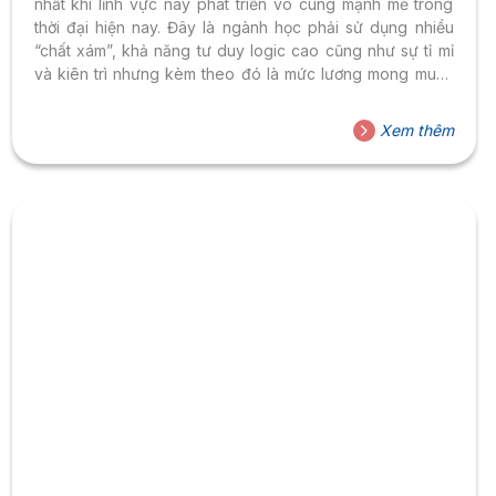
nhất khi lĩnh vực này phát triển vô cùng mạnh mẽ trong
thời đại hiện nay. Đây là ngành học phải sử dụng nhiều
“chất xám”, khả năng tư duy logic cao cũng như sự tỉ mỉ
và kiên trì nhưng kèm theo đó là mức lương mong muốn
của nhiều bạn trẻ. Hãy tham khảo ngay những gợi ý về
trường đại học được đánh giá cao trong bài viết dưới đây
Xem thêm
của Đại học Hoa Sen. Từ đó lựa chọn được trường đại
học phù hợp sát...