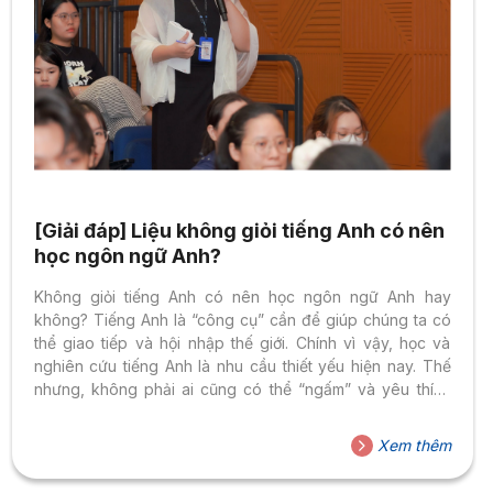
[Giải đáp] Liệu không giỏi tiếng Anh có nên
học ngôn ngữ Anh?
Không giỏi tiếng Anh có nên học ngôn ngữ Anh hay
không? Tiếng Anh là “công cụ” cần để giúp chúng ta có
thể giao tiếp và hội nhập thế giới. Chính vì vậy, học và
nghiên cứu tiếng Anh là nhu cầu thiết yếu hiện nay. Thế
nhưng, không phải ai cũng có thể “ngấm” và yêu thích
được ngôn ngữ quốc tế này. Trong bài viết này, Đại học
Hoa Sen sẽ giúp bạn giải đáp thắc mắc xem liệu không
Xem thêm
giỏi tiếng Anh có nên học ngôn ngữ Anh không nhé. Lý
do nên học tiếng Anh...