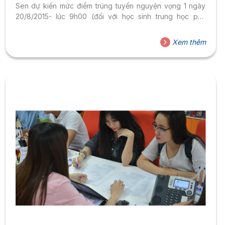
Sen dự kiến mức điểm trúng tuyển nguyện vọng 1 ngày
20/8/2015- lúc 9h00 (đối với học sinh trung học phổ
thông ở khu vực 3) như sau: 1. Các ngành bậc Đại học (*)
Tổng điểm chưa nhân hệ số không thấp hơn điểm ngưỡng
Xem thêm
điểm đảm bảo chất lượng đầu vào tuyển sinh đại học, cao
đẳng hệ chính quy năm 2015 do Bộ GD&ĐT...