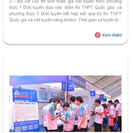
3 – đối với các thí sinh tham gia xét tuyển theo phương
thức 1 (Xét tuyển dựa vào điểm thi THPT Quốc gia) và
phương thức 2 (Xét tuyển kết hợp kết quả kỳ thi THPT
Quốc gia và xét tuyển năng khiếu). Thời gian sơ tuyển Đợt
3 từ ngày 27/7 đến ngày 20/08/2015. Thí sinh đăng ký
sơ tuyển vào trường theo một trong các hình thức sau:
Xem thêm
Click vào đường link bên dưới để nộp hồ sơ trực tuyến:
http://dangky.hoasen.edu.vn/ Gửi qua đường bưu...