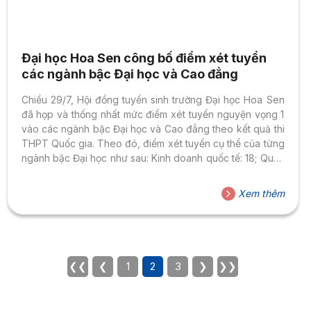
Đại học Hoa Sen công bố điểm xét tuyển
các ngành bậc Đại học và Cao đẳng
Chiều 29/7, Hội đồng tuyển sinh trường Đại học Hoa Sen
đã họp và thống nhất mức điểm xét tuyển nguyện vọng 1
vào các ngành bậc Đại học và Cao đẳng theo kết quả thi
THPT Quốc gia. Theo đó, điểm xét tuyển cụ thể của từng
ngành bậc Đại học như sau: Kinh doanh quốc tế: 18; Quản
trị Kinh doanh, Marketing: 17; Quản trị Công nghệ truyền
thông: 16; Ngôn ngữ Anh: 22 (môn Anh văn nhân hệ số 2);
Xem thêm
Quản trị Khách sạn: 17; Quản trị dịch vụ Du lịch & Lữ hành:
15; Quản trị...
❮❮
❮
1
2
3
❯
❯❯