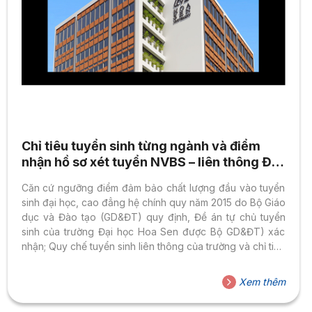
Chỉ tiêu tuyển sinh từng ngành và điểm
nhận hồ sơ xét tuyển NVBS – liên thông ĐH
chính quy năm 2015
Căn cứ ngưỡng điểm đảm bảo chất lượng đầu vào tuyển
sinh đại học, cao đẳng hệ chính quy năm 2015 do Bộ Giáo
dục và Đào tạo (GD&ĐT) quy định, Đề án tự chủ tuyển
sinh của trường Đại học Hoa Sen được Bộ GD&ĐT) xác
nhận; Quy chế tuyển sinh liên thông của trường và chỉ tiêu
tuyển sinh năm 2015, Trường Đại học Hoa Sen thông báo
việc xét tuyển nguyện vọng bổ sung và tiêu chí xét điểm
Xem thêm
trúng tuyển dành cho thí sinh liên thông đại học chính quy
năm 2015 như sau: 1. Các...