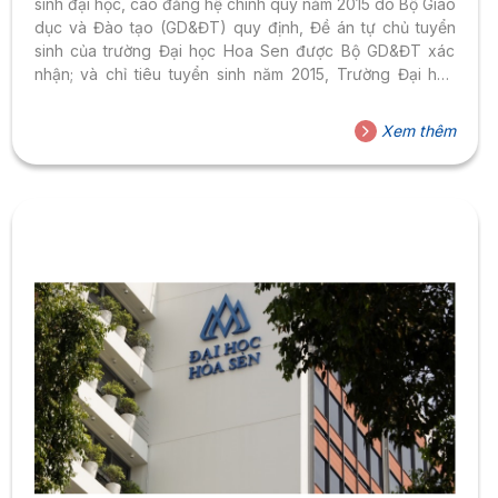
sinh đại học, cao đẳng hệ chính quy năm 2015 do Bộ Giáo
dục và Đào tạo (GD&ĐT) quy định, Đề án tự chủ tuyển
sinh của trường Đại học Hoa Sen được Bộ GD&ĐT xác
nhận; và chỉ tiêu tuyển sinh năm 2015, Trường Đại học
Hoa Sen thông báo việc xét tuyển nguyện vọng bổ sung
và tiêu chí xét điểm trúng tuyển như sau: 1. Đối tượng xét
Xem thêm
tuyển nguyện vọng bổ sung 1.1. Phương thức 1,2 (thí sinh
sử dụng kết quả thi trung học...