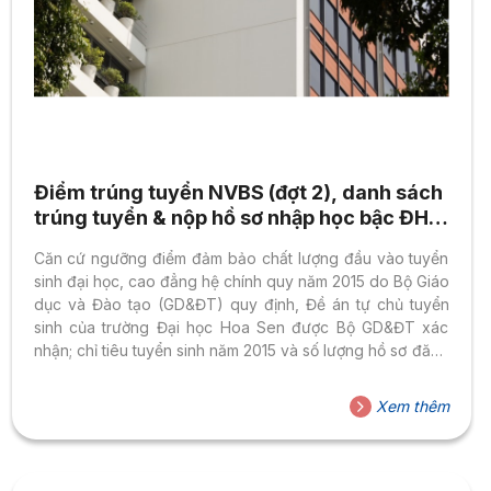
Điểm trúng tuyển NVBS (đợt 2), danh sách
trúng tuyển & nộp hồ sơ nhập học bậc ĐH,
CĐ 2015
Căn cứ ngưỡng điểm đảm bảo chất lượng đầu vào tuyển
sinh đại học, cao đẳng hệ chính quy năm 2015 do Bộ Giáo
dục và Đào tạo (GD&ĐT) quy định, Đề án tự chủ tuyển
sinh của trường Đại học Hoa Sen được Bộ GD&ĐT xác
nhận; chỉ tiêu tuyển sinh năm 2015 và số lượng hồ sơ đăng
ký xét tuyển nguyện vọng bổ sung (đợt 2) vào trường,
Hội đồng tuyển sinh trường Đại học Hoa Sen quyết định
Xem thêm
điểm trúng tuyển nguyện vọng bổ sung (đợt 2) của các
phương thức tuyển sinh đại học, cao...