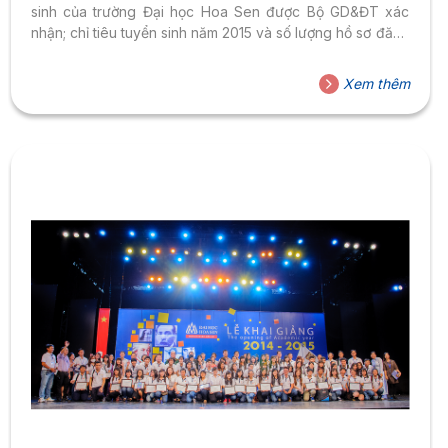
sinh của trường Đại học Hoa Sen được Bộ GD&ĐT xác
nhận; chỉ tiêu tuyển sinh năm 2015 và số lượng hồ sơ đăng
ký xét tuyển nguyện vọng bổ sung (đợt 1) vào trường, Hội
đồng tuyển sinh trường Đại học Hoa Sen quyết định điểm
Xem thêm
trúng tuyển nguyện vọng bổ sung (đợt 1) của các phương
thức tuyển sinh đại học, cao...