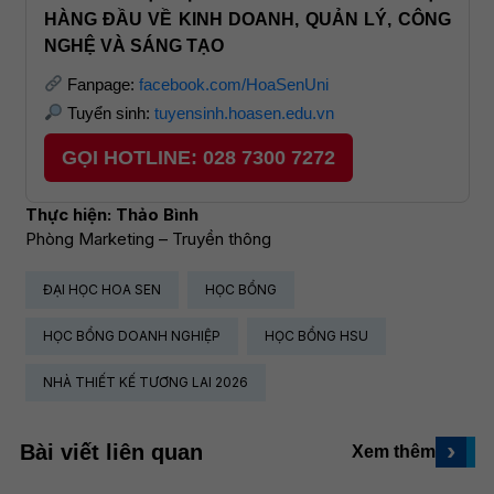
HÀNG ĐẦU VỀ KINH DOANH, QUẢN LÝ, CÔNG
NGHỆ VÀ SÁNG TẠO
Fanpage:
facebook.com/HoaSenUni
Tuyển sinh:
tuyensinh.hoasen.edu.vn
GỌI HOTLINE: 028 7300 7272
Thực hiện: Thảo Bình
Phòng Marketing – Truyền thông
ĐẠI HỌC HOA SEN
HỌC BỔNG
HỌC BỔNG DOANH NGHIỆP
HỌC BỔNG HSU
NHÀ THIẾT KẾ TƯƠNG LAI 2026
›
Bài viết liên quan
Xem thêm