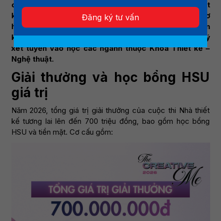
chơi sáng tạo dành cho học sinh THPT yêu thích thiết
kế và sáng tạo. Đặc biệt, cuộc thi năm nay mở ra cơ
Đăng ký tư vấn
hội nhận học bổng giá trị lên đến 70% học phí toàn
khóa từ HSU, giúp thí sinh có thêm lợi thế khi đăng ký
xét tuyển vào học các ngành thuộc Khoa Thiết kế –
Nghệ thuật.
Giải thưởng và học bổng HSU
giá trị
Năm 2026, tổng giá trị giải thưởng của cuộc thi Nhà thiết
kế tương lai lên đến 700 triệu đồng, bao gồm học bổng
HSU và tiền mặt. Cơ cấu gồm: