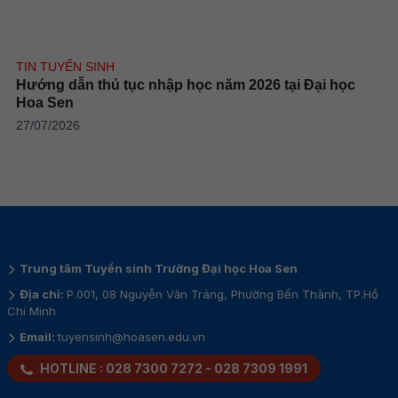
TIN TUYỂN SINH
Hướng dẫn thủ tục nhập học năm 2026 tại Đại học
Hoa Sen
27/07/2026
Trung tâm Tuyển sinh Trường Đại học Hoa Sen
Địa chỉ:
P.001, 08 Nguyễn Văn Tráng, Phường Bến Thành, TP.Hồ
Chí Minh
Email:
tuyensinh@hoasen.edu.vn
HOTLINE :
028 7300 7272
-
028 7309 1991