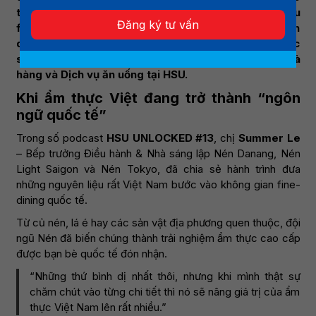
trong khách sạn 5 sao, resort quốc tế, thương hiệu
Đăng ký tư vấn
fine-dining, chuỗi F&B hoặc tự xây dựng mô hình kinh
doanh riêng. Và đó cũng là lý do ngày càng nhiều học
sinh Gen Z bắt đầu quan tâm đến ngành Quản trị Nhà
hàng và Dịch vụ ăn uống tại HSU.
Khi ẩm thực Việt đang trở thành “ngôn
ngữ quốc tế”
Trong số podcast
HSU UNLOCKED #13
, chị
Summer Le
– Bếp trưởng Điều hành & Nhà sáng lập Nén Danang, Nén
Light Saigon và Nén Tokyo, đã chia sẻ hành trình đưa
những nguyên liệu rất Việt Nam bước vào không gian fine-
dining quốc tế.
Từ củ nén, lá é hay các sản vật địa phương quen thuộc, đội
ngũ Nén đã biến chúng thành trải nghiệm ẩm thực cao cấp
được bạn bè quốc tế đón nhận.
“Những thứ bình dị nhất thôi, nhưng khi mình thật sự
chăm chút vào từng chi tiết thì nó sẽ nâng giá trị của ẩm
thực Việt Nam lên rất nhiều.”