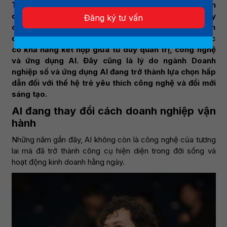
Từ marketing, bán hàng, chăm sóc khách hàng đến
quản trị dữ liệu và ra quyết định, trí tuệ nhân tạo ngày
Đăng ký tư vấn
càng hiện diện sâu rộng trong mọi hoạt động kinh
doanh. Điều đó mở ra nhu cầu lớn về nguồn nhân lực
có khả năng kết hợp giữa tư duy quản trị, công nghệ
và ứng dụng AI. Đây cũng là lý do ngành Doanh
nghiệp số và ứng dụng AI đang trở thành lựa chọn hấp
dẫn đối với thế hệ trẻ yêu thích công nghệ và đổi mới
sáng tạo.
AI đang thay đổi cách doanh nghiệp vận
hành
Những năm gần đây, AI không còn là công nghệ của tương
lai mà đã trở thành công cụ hiện diện trong đời sống và
hoạt động kinh doanh hằng ngày.