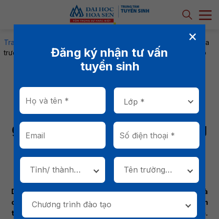
×
Trang chủ
-
Tin tức
-
Ngành Doanh nghiệp số và ứng dụng AI ra
Đăng ký nhận tư vấn
trường làm gì? Cơ hội nghề nghiệp trong thời đại trí tuệ nhân tạo
tuyển sinh
Ngành Doanh nghiệp số và
ứng dụng AI ra trường làm
gì? Cơ hội nghề nghiệp trong
thời đại trí tuệ nhân tạo
01/06/2026
Tỉnh/ thành
Tên trường
phố
THPT *
Doanh nghiệp số và ứng dụng AI ra trường làm gì là
câu hỏi được nhiều thí sinh quan tâm khi AI đang làm
Chương trình đào tạo
thay đổi cách doanh nghiệp vận hành và phát triển.