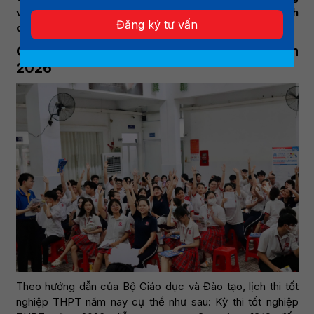
và quy định liên quan là yếu tố then chốt giúp thí sinh
Đăng ký tư vấn
chủ động trong giai đoạn “nước rút”.
Chi tiết lịch thi tốt nghiệp THPT năm
2026
Theo hướng dẫn của Bộ Giáo dục và Đào tạo, lịch thi tốt
nghiệp THPT năm nay cụ thể như sau: Kỳ thi tốt nghiệp