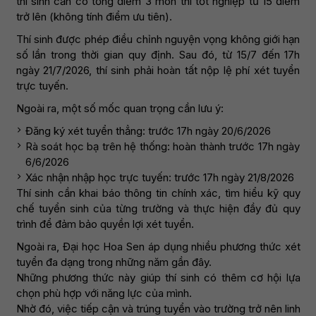
thí sinh cần có tổng điểm 3 môn thi tốt nghiệp từ 15 điểm
trở lên (không tính điểm ưu tiên).
Thí sinh được phép điều chỉnh nguyện vọng không giới hạn
số lần trong thời gian quy định. Sau đó, từ 15/7 đến 17h
ngày 21/7/2026, thí sinh phải hoàn tất nộp lệ phí xét tuyển
trực tuyến.
Ngoài ra, một số mốc quan trọng cần lưu ý:
Đăng ký xét tuyển thẳng: trước 17h ngày 20/6/2026
Rà soát học bạ trên hệ thống: hoàn thành trước 17h ngày
6/6/2026
Xác nhận nhập học trực tuyến: trước 17h ngày 21/8/2026
Thí sinh cần khai báo thông tin chính xác, tìm hiểu kỹ quy
chế tuyển sinh của từng trường và thực hiện đầy đủ quy
trình để đảm bảo quyền lợi xét tuyển.
Ngoài ra, Đại học Hoa Sen áp dụng nhiều phương thức xét
tuyển đa dạng trong những năm gần đây.
Những phương thức này giúp thí sinh có thêm cơ hội lựa
chọn phù hợp với năng lực của mình.
Nhờ đó, việc tiếp cận và trúng tuyển vào trường trở nên linh