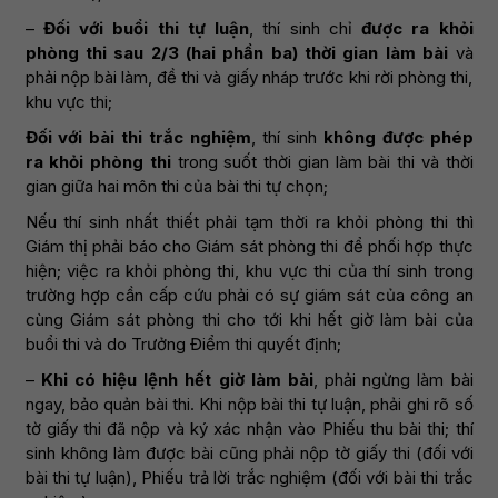
–
Đối với buổi thi tự luận
, thí sinh chỉ
được ra khỏi
phòng thi sau
2/3 (hai phần ba)
thời gian làm bài
và
phải nộp bài làm, đề thi và giấy nháp trước khi rời phòng thi,
khu vực thi;
Đối với bài thi trắc nghiệm
, thí sinh
không được phép
ra khỏi phòng thi
trong suốt thời gian làm bài thi và thời
gian giữa hai môn thi của bài thi tự chọn;
Nếu thí sinh nhất thiết phải tạm thời ra khỏi phòng thi thì
Giám thị phải báo cho Giám sát phòng thi để phối hợp thực
hiện; việc ra khỏi phòng thi, khu vực thi của thí sinh trong
trường hợp cần cấp cứu phải có sự giám sát của công an
cùng Giám sát phòng thi cho tới khi hết giờ làm bài của
buổi thi và do Trưởng Điểm thi quyết định;
–
Khi có hiệu lệnh hết giờ làm bài
, phải ngừng làm bài
ngay, bảo quản bài thi. Khi nộp bài thi tự luận, phải ghi rõ số
tờ giấy thi đã nộp và ký xác nhận vào Phiếu thu bài thi; thí
sinh không làm được bài cũng phải nộp tờ giấy thi (đối với
bài thi tự luận), Phiếu trả lời trắc nghiệm (đối với bài thi trắc