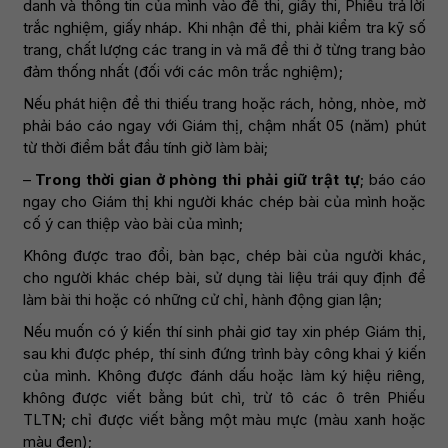
danh và thông tin của mình vào đề thi, giấy thi, Phiếu trả lời
trắc nghiệm, giấy nháp. Khi nhận đề thi, phải kiểm tra kỹ số
trang, chất lượng các trang in và mã đề thi ở từng trang bảo
đảm thống nhất (đối với các môn trắc nghiệm);
Nếu phát hiện đề thi thiếu trang hoặc rách, hỏng, nhòe, mờ
phải báo cáo ngay với Giám thị, chậm nhất 05 (năm) phút
từ thời điểm bắt đầu tính giờ làm bài;
–
Trong thời gian ở phòng thi phải giữ trật tự
; báo cáo
ngay cho Giám thị khi người khác chép bài của mình hoặc
cố ý can thiệp vào bài của mình;
Không được trao đổi, bàn bạc, chép bài của người khác,
cho người khác chép bài, sử dụng tài liệu trái quy định để
làm bài thi hoặc có những cử chỉ, hành động gian lận;
Nếu muốn có ý kiến thí sinh phải giơ tay xin phép Giám thị,
sau khi được phép, thí sinh đứng trình bày công khai ý kiến
của mình. Không được đánh dấu hoặc làm ký hiệu riêng,
không được viết bằng bút chì, trừ tô các ô trên Phiếu
TLTN; chỉ được viết bằng một màu mực (màu xanh hoặc
màu đen);