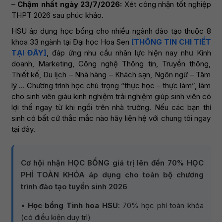
–
Chậm nhất ngày 23/7/2026:
Xét công nhận tốt nghiệp
THPT 2026 sau phúc khảo.
HSU áp dụng học bổng cho nhiều ngành đào tạo thuộc 8
khoa 33 ngành tại Đại học Hoa Sen
[THÔNG TIN CHI TIẾT
TẠI ĐÂY]
, đáp ứng nhu cầu nhân lực hiện nay như Kinh
doanh, Marketing, Công nghệ Thông tin, Truyền thông,
Thiết kế, Du lịch – Nhà hàng – Khách sạn, Ngôn ngữ – Tâm
lý … Chương trình học chú trọng “thực học – thực làm”, làm
cho sinh viên giàu kinh nghiệm trải nghiệm giúp sinh viên có
lợi thế ngay từ khi ngồi trên nhà trường. Nếu các bạn thí
sinh có bất cứ thắc mắc nào hãy liện hệ với chung tôi ngay
tại đây.
Cơ hội nhận HỌC BỔNG giá trị lên đến 70% HỌC
PHÍ TOÀN KHÓA áp dụng cho toàn bộ chương
trình đào tạo tuyển sinh 2026
•
Học bổng Tinh hoa HSU
: 70% học phí toàn khóa
(có điều kiện duy trì)