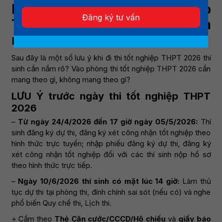
Lưu ý khi đi kỳ thi tốt nghiệp
Đăng ký tư vấn
THPT 2026 thí sinh cần nắm
rõ?
Sau đây là một số lưu ý khi đi thi tốt nghiệp THPT 2026 thí
sinh cần nắm rõ? Vào phòng thi tốt nghiệp THPT 2026 cần
mang theo gì, không mang theo gì?
LƯU Ý trước ngày thi tốt nghiệp THPT
2026
–
Từ ngày 24/4/2026 đến 17 giờ ngày 05/5/2026:
Thí
sinh đăng ký dự thi, đăng ký xét công nhận tốt nghiệp theo
hình thức trực tuyến; nhập phiếu đăng ký dự thi, đăng ký
xét công nhận tốt nghiệp đối với các thí sinh nộp hồ sơ
theo hình thức trực tiếp.
–
Ngày 10/6/2026 thí sinh có mặt lúc 14 giờ:
Làm thủ
tục dự thi tại phòng thi, đính chính sai sót (nếu có) và nghe
phổ biến Quy chế thi, Lịch thi.
+ Cầm theo
Thẻ Căn cước/CCCD/Hộ chiếu
và
giấy báo