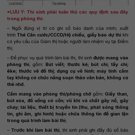
*LƯU Ý: Thí sinh phải tuân thủ các quy định sau đây
trong phòng thi:
– Ngồi đúng vị trí có ghi số báo danh của mình; xuất
trình
Thẻ Căn cước/CCCD/Hộ chiếu, giấy báo dự thi
khi
có yêu cầu của Giám thị hoặc người làm nhiệm vụ tại Điểm
thi;
– Để phục vụ quá trình làm bài thi, thí sinh
được mang vào
phòng thi
, gồm:
Bút viết; thước kẻ; bút chì; tẩy chì;
êke; thước vẽ đồ thị; dụng cụ vẽ hình; máy tính cầm
tay không có chức năng soạn thảo văn bản, không có
thẻ nhớ.
Cấm mang vào phòng thi/phòng chờ
gồm:
Giấy than,
bút xóa, đồ uống có cồn; vũ khí và chất gây nổ, gây
cháy; tài liệu, thiết bị truyền tin (thu, phát sóng thông
tin, ghi âm, ghi hình) hoặc chứa thông tin để gian lận
trong quá trình làm bài thi
;
–
Trước khi làm bài thi
, thí sinh phải ghi đầy đủ số báo