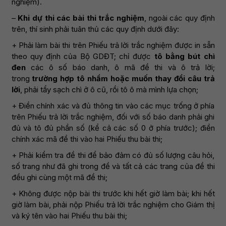
nghiệm).
–
Khi dự thi các bài thi trắc nghiệm
, ngoài các quy định
trên, thí sinh phải tuân thủ các quy định dưới đây:
+ Phải làm bài thi trên Phiếu trả lời trắc nghiệm được in sẵn
theo quy định của Bộ GDĐT; chỉ được
tô bằng bút chì
đen
các ô số báo danh, ô mã đề thi và ô trả lời;
trong
trường hợp tô nhầm hoặc muốn thay đổi câu trả
lời
, phải tẩy sạch chì ở ô cũ, rồi tô ô mà mình lựa chọn;
+ Điền chính xác và đủ thông tin vào các mục trống ở phía
trên Phiếu trả lời trắc nghiệm, đối với số báo danh phải ghi
đủ và tô đủ phần số (kể cả các số 0 ở phía trước); điền
chính xác mã đề thi vào hai Phiếu thu bài thi;
+ Phải kiểm tra đề thi để bảo đảm có đủ số lượng câu hỏi,
số trang như đã ghi trong đề và tất cả các trang của đề thi
đều ghi cùng một mã đề thi;
+ Không được nộp bài thi trước khi hết giờ làm bài; khi hết
giờ làm bài, phải nộp Phiếu trả lời trắc nghiệm cho Giám thị
và ký tên vào hai Phiếu thu bài thi;