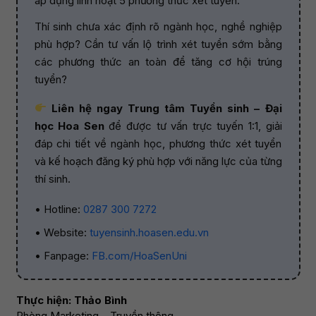
áp dụng linh hoạt 5 phương thức xét tuyển.
Thí sinh chưa xác định rõ ngành học, nghề nghiệp
phù hợp? Cần tư vấn lộ trình xét tuyển sớm bằng
các phương thức an toàn để tăng cơ hội trúng
tuyển?
Liên hệ ngay Trung tâm Tuyển sinh – Đại
học Hoa Sen
để được tư vấn trực tuyến 1:1, giải
đáp chi tiết về ngành học, phương thức xét tuyển
và kế hoạch đăng ký phù hợp với năng lực của từng
thí sinh.
• Hotline:
0287 300 7272
• Website:
tuyensinh.hoasen.edu.vn
• Fanpage:
FB.com/HoaSenUni
Thực hiện: Thảo Bình
Phòng Marketing – Truyền thông