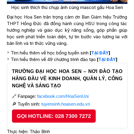
Học sinh thích thú chụp ảnh cùng mascot gấu Hoa Sen
Đại học Hoa Sen trân trọng cảm ơn Ban Giám hiệu Trường
THPT Hồng Đức đã đồng hành cùng HSU trong công tác
hướng nghiệp và giáo dục kỹ năng sống, góp phần giúp
học sinh phát triển toàn diện, tự tin bước vào tương lai với
bản lĩnh và tri thức vững vàng.
Tìm hiểu thêm về học bổng tuyển sinh
[
]
TẠI ĐÂY
Tìm hiểu thêm về 49 chương trình đào tạo
[
]
TẠI ĐÂY
TRƯỜNG ĐẠI HỌC HOA SEN – NƠI ĐÀO TẠO
HÀNG ĐẦU VỀ KINH DOANH, QUẢN LÝ, CÔNG
NGHỆ VÀ SÁNG TẠO
🔗 Fanpage:
facebook.com/HoaSenUni
🔎 Tuyển sinh:
tuyensinh.hoasen.edu.vn
GỌI HOTLINE: 028 7300 7272
Thực hiện: Thảo Bình