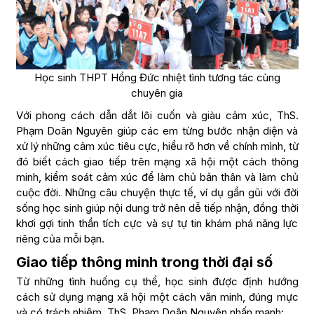
Học sinh THPT Hồng Đức nhiệt tình tương tác cùng
chuyên gia
Với phong cách dẫn dắt lôi cuốn và giàu cảm xúc, ThS.
Phạm Doãn Nguyên giúp các em từng bước nhận diện và
xử lý những cảm xúc tiêu cực, hiểu rõ hơn về chính mình, từ
đó biết cách giao tiếp trên mạng xã hội một cách thông
minh, kiểm soát cảm xúc để làm chủ bản thân và làm chủ
cuộc đời. Những câu chuyện thực tế, ví dụ gần gũi với đời
sống học sinh giúp nội dung trở nên dễ tiếp nhận, đồng thời
khơi gợi tinh thần tích cực và sự tự tin khám phá năng lực
riêng của mỗi bạn.
Giao tiếp thông minh trong thời đại số
Từ những tình huống cụ thể, học sinh được định hướng
cách sử dụng mạng xã hội một cách văn minh, đúng mực
và có trách nhiệm. ThS. Phạm Doãn Nguyên nhấn mạnh: