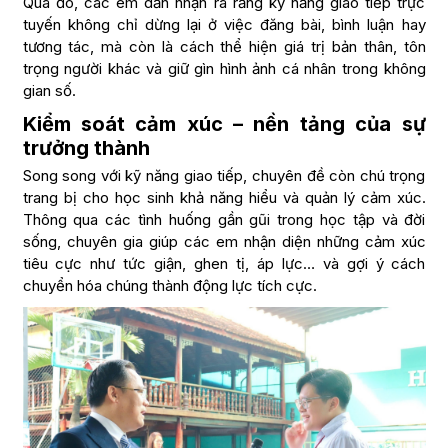
Qua đó, các em dần nhận ra rằng kỹ năng giao tiếp trực
tuyến không chỉ dừng lại ở việc đăng bài, bình luận hay
tương tác, mà còn là cách thể hiện giá trị bản thân, tôn
trọng người khác và giữ gìn hình ảnh cá nhân trong không
gian số.
Kiểm soát cảm xúc – nền tảng của sự
trưởng thành
Song song với kỹ năng giao tiếp, chuyên đề còn chú trọng
trang bị cho học sinh khả năng hiểu và quản lý cảm xúc.
Thông qua các tình huống gần gũi trong học tập và đời
sống, chuyên gia giúp các em nhận diện những cảm xúc
tiêu cực như tức giận, ghen tị, áp lực… và gợi ý cách
chuyển hóa chúng thành động lực tích cực.