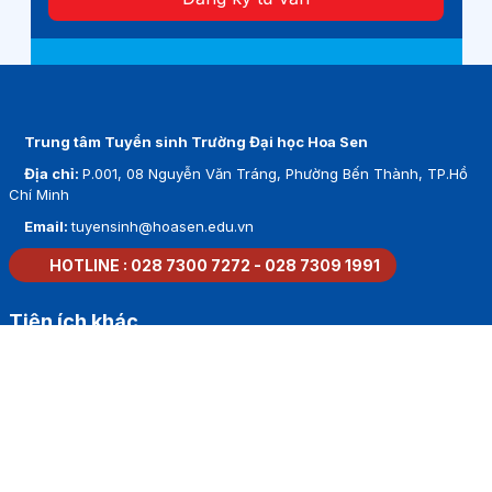
Trung tâm Tuyển sinh Trường Đại học Hoa Sen
Địa chỉ:
P.001, 08 Nguyễn Văn Tráng, Phường Bến Thành, TP.Hồ
Chí Minh
Email:
tuyensinh@hoasen.edu.vn
HOTLINE :
028 7300 7272
-
028 7309 1991
Tiện ích khác
Hợp tác quốc tế
Thư viện
Tuyển sinh
Liên hệ