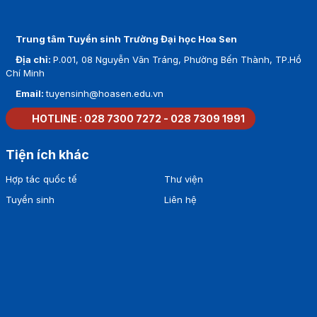
Những kỹ năng cần thiết cho sinh viên ngành Công
nghệ thông tin
Trung tâm Tuyển sinh Trường Đại học Hoa Sen
Địa chỉ:
P.001, 08 Nguyễn Văn Tráng, Phường Bến Thành, TP.Hồ
Chí Minh
Email:
tuyensinh@hoasen.edu.vn
HOTLINE :
028 7300 7272
-
028 7309 1991
Tiện ích khác
Hợp tác quốc tế
Thư viện
Tuyển sinh
Liên hệ