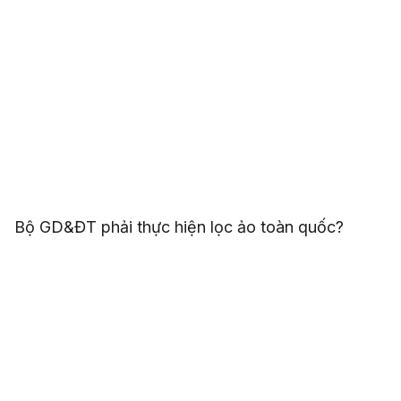
Điểm chuẩn đại học 2026: Bộ GD&ĐT công bố lịch
lọc ảo và thời gian trúng tuyển
Bộ GD&ĐT phải thực hiện lọc ảo toàn quốc?