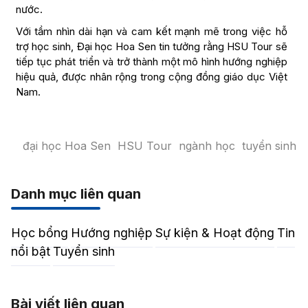
Đại học Hoa Sen và cộng đồng, đóng góp tích cực vào
sự phát triển của giáo dục đại học và định hướng nghề
nghiệp cho thế hệ trẻ. Thông qua những nỗ lực này, Đại
học Hoa Sen không chỉ khẳng định vị thế là một cơ sở
giáo dục uy tín mà còn thể hiện trách nhiệm xã hội trong
việc đào tạo nguồn nhân lực chất lượng cao cho đất
nước.
Với tầm nhìn dài hạn và cam kết mạnh mẽ trong việc hỗ
trợ học sinh, Đại học Hoa Sen tin tưởng rằng HSU Tour sẽ
tiếp tục phát triển và trở thành một mô hình hướng nghiệp
hiệu quả, được nhân rộng trong cộng đồng giáo dục Việt
Nam.
đại học Hoa Sen
HSU Tour
ngành học
tuyển sinh
Danh mục liên quan