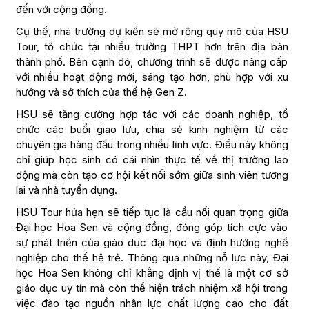
Trong thời gian tới, vào năm 2025, Trung tâm Tuyển sinh
Đại học Hoa Sen sẽ tiếp tục tổ chức nhiều hoạt động
hướng nghiệp thông qua HSU Tour, nhằm hỗ trợ tối đa cho
học sinh trong quá trình chọn ngành, chọn nghề, đồng thời
quảng bá hình ảnh và chất lượng đào tạo của nhà trường
đến với cộng đồng.
Cụ thể, nhà trường dự kiến sẽ mở rộng quy mô của HSU
Tour, tổ chức tại nhiều trường THPT hơn trên địa bàn
thành phố. Bên cạnh đó, chương trình sẽ được nâng cấp
với nhiều hoạt động mới, sáng tạo hơn, phù hợp với xu
hướng và sở thích của thế hệ Gen Z.
HSU sẽ tăng cường hợp tác với các doanh nghiệp, tổ
chức các buổi giao lưu, chia sẻ kinh nghiệm từ các
chuyên gia hàng đầu trong nhiều lĩnh vực. Điều này không
chỉ giúp học sinh có cái nhìn thực tế về thị trường lao
động mà còn tạo cơ hội kết nối sớm giữa sinh viên tương
lai và nhà tuyển dụng.
HSU Tour hứa hẹn sẽ tiếp tục là cầu nối quan trọng giữa