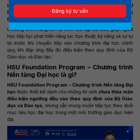
khác nhau, Đại học Hoa Sen (HSU) triển khai
HSU
Đăng ký tư vấn
Foundation Program – Chương trình Nền tảng Đại
học
.
Chương trình mang đến lộ trình học tập bài bản, giúp người
học tiếp tục phát triển năng lực học thuật, kỹ năng và sự tự
tin trước khi chuyển tiếp vào chương trình đại học chính
quy, khi đáp ứng đầy đủ điều kiện theo quy định của Bộ
Giáo dục và Đào tạo.
HSU Foundation Program – Chương trình
Nền tảng Đại học
là gì?
HSU Foundation Program – Chương trình Nền tảng Đại
học
được thiết kế dành cho những thí sinh
chưa thỏa mãn
điều kiện ngưỡng đầu vào theo quy định của Bộ Giáo
dục và Đào tạo
, nhưng vẫn mong muốn tiếp tục theo đuổi
mục tiêu học đại học trong một môi trường giáo dục hiện
đại.