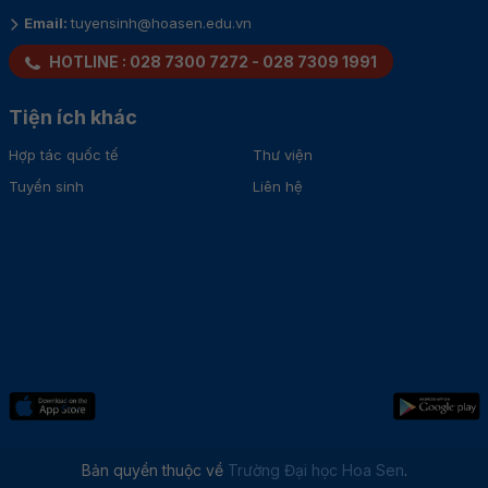
Email:
tuyensinh@hoasen.edu.vn
HOTLINE :
028 7300 7272
-
028 7309 1991
Tiện ích khác
Hợp tác quốc tế
Thư viện
Tuyển sinh
Liên hệ
Bản quyền thuộc về
Trường Đại học Hoa Sen
.