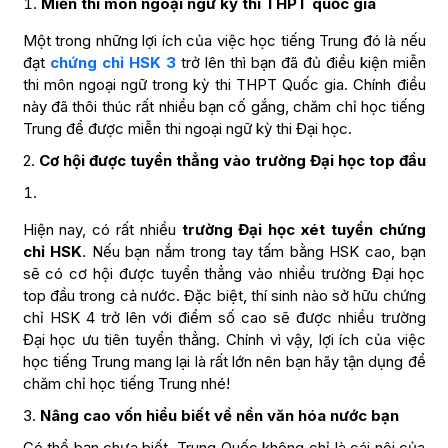
Miễn thi môn ngoại ngữ kỳ thi THPT quốc gia
Một trong những lợi ích của việc học tiếng Trung đó là nếu
đạt
chứng chỉ HSK 3
trở lên thì bạn đã đủ điều kiện miễn
thi môn ngoại ngữ trong kỳ thi THPT Quốc gia. Chính điều
này đã thôi thúc rất nhiều bạn cố gắng, chăm chỉ học tiếng
Trung để được miễn thi ngoại ngữ kỳ thi Đại học.
2.
Cơ hội được tuyển thẳng vào trường Đại học top đầu
Hiện nay, có rất nhiều
trường Đại học xét tuyển chứng
chỉ HSK
. Nếu bạn nắm trong tay tấm bằng HSK cao, bạn
sẽ có cơ hội được tuyển thẳng vào nhiều trường Đại học
top đầu trong cả nước. Đặc biệt, thí sinh nào sở hữu chứng
chỉ HSK 4 trở lên với điểm số cao sẽ được nhiều trường
Đại học ưu tiên tuyển thẳng. Chính vì vậy, lợi ích của việc
học tiếng Trung mang lại là rất lớn nên bạn hãy tận dụng để
chăm chỉ học tiếng Trung nhé!
3.
Nâng cao vốn hiểu biết về nền văn hóa nước bạn
Có thể bạn chưa biết, Trung Quốc không chỉ là cái nôi của