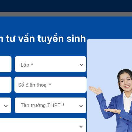
Chương trình đào tạo
Thông tin tuy
 tư vấn tuyển sinh
nhận 35% học phí toàn khóa cho thí sinh 2026
ổng 35 năm HSU: Cơ hộ
ọc phí toàn khóa cho th
2026
Tên trường THPT *
12/05/2026