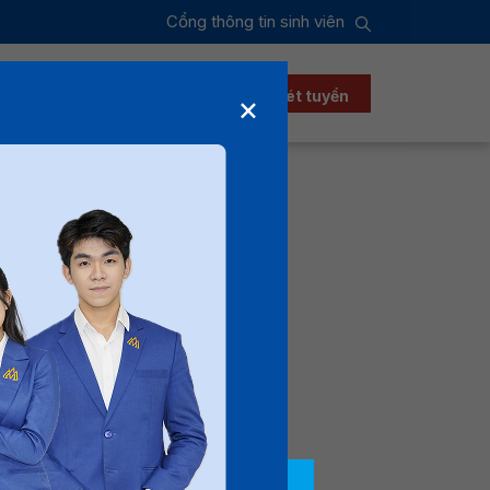
Cổng thông tin sinh viên
ển sinh
Xét học bổng
Đăng ký xét tuyển
×
i nhận
í sinh