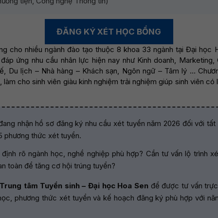
ương tiện, Công nghệ Thông tin)
ĐĂNG KÝ XÉT HỌC BỔNG
g cho nhiều ngành đào tạo thuộc 8 khoa 33 ngành tại Đại học
 đáp ứng nhu cầu nhân lực hiện nay như Kinh doanh, Marketing,
kế, Du lịch – Nhà hàng – Khách sạn, Ngôn ngữ – Tâm lý … Chươn
 làm cho sinh viên giàu kinh nghiệm trải nghiệm giúp sinh viên có l
ang nhận hồ sơ đăng ký nhu cầu xét tuyển năm 2026 đối với tất
 5 phương thức xét tuyển.
 định rõ ngành học, nghề nghiệp phù hợp? Cần tư vấn lộ trình 
n toàn để tăng cơ hội trúng tuyển?
 Trung tâm Tuyển sinh – Đại học Hoa Sen
để được tư vấn trực 
 học, phương thức xét tuyển và kế hoạch đăng ký phù hợp với năn