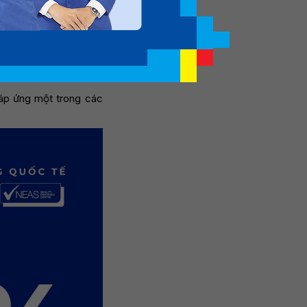
nh “Học bổng 35 năm
nh tích học tập tốt
 bổng nổi bật, giúp
đáp ứng một trong các