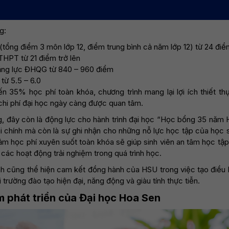
g:
ổng điểm 3 môn lớp 12, điểm trung bình cả năm lớp 12) từ 24 điểm
THPT từ 21 điểm trở lên
năng lực ĐHQG từ 840 – 960 điểm
từ 5.5 – 6.0
n 35% học phí toàn khóa, chương trình mang lại lợi ích thiết th
chi phí đại học ngày càng được quan tâm.
g, đây còn là động lực cho hành trình đại học “Học bổng 35 năm
tài chính mà còn là sự ghi nhận cho những nỗ lực học tập của học
ảm học phí xuyên suốt toàn khóa sẽ giúp sinh viên an tâm học tập
 các hoạt động trải nghiệm trong quá trình học.
nh cũng thể hiện cam kết đồng hành của HSU trong việc tạo điều 
 trường đào tạo hiện đại, năng động và giàu tính thực tiễn.
 phát triển của Đại học Hoa Sen