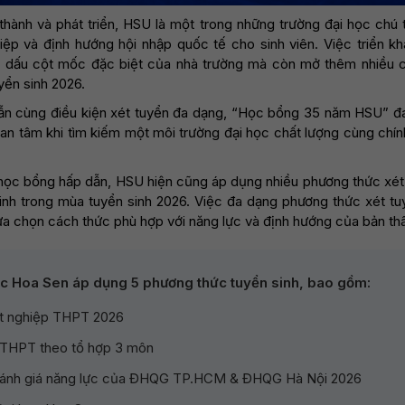
thành và phát triển, HSU là một trong những trường đại học chú 
hiệp và định hướng hội nhập quốc tế cho sinh viên. Việc triển 
 dấu cột mốc đặc biệt của nhà trường mà còn mở thêm nhiều cơ
yển sinh 2026.
ẫn cùng điều kiện xét tuyển đa dạng, “Học bổng 35 năm HSU” đa
uan tâm khi tìm kiếm một môi trường đại học chất lượng cùng chính
học bổng hấp dẫn, HSU hiện cũng áp dụng nhiều phương thức xét t
sinh trong mùa tuyển sinh 2026. Việc đa dạng phương thức xét tu
ựa chọn cách thức phù hợp với năng lực và định hướng của bản th
c Hoa Sen áp dụng 5 phương thức tuyển sinh, bao gồm:
tốt nghiệp THPT 2026
 THPT theo tổ hợp 3 môn
 Đánh giá năng lực của ĐHQG TP.HCM & ĐHQG Hà Nội 2026