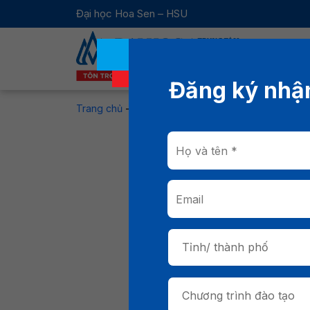
Đại học Hoa Sen – HSU
Đăng ký nhận
Trang chủ
-
Tin tức
-
Học bổng 35 năm HSU: Cơ hội 
Học b
35% h
Tỉnh/ thành phố
Chương trình đào tạo