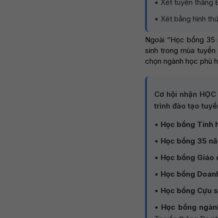
• Xét tuyển thẳng 
• Xét bằng hình th
Ngoài “Học bổng 35 n
sinh trong mùa tuyển
chọn ngành học phù h
Cơ hội nhận HỌC
trình đào tạo tuy
•
Học bổng Tinh 
•
Học bổng 35 n
•
Học bổng Giáo 
•
Học bổng Doan
•
Học bổng Cựu s
•
Học bổng ngà