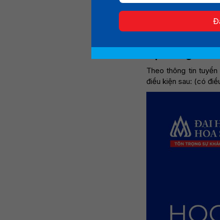
Nhân dịp kỷ niệm 3
HSU” với mức hỗ tr
Đ
trong mùa tuyển si
học sinh giảm áp lực
Học bổng 35 nă
Theo thông tin tuyển
điều kiện sau: (có điề