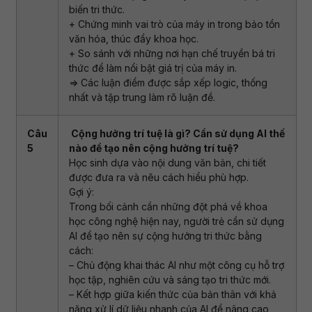
biến tri thức.
+ Chứng minh vai trò của máy in trong bảo tồn
văn hóa, thúc đẩy khoa học.
+ So sánh với những nơi hạn chế truyền bá tri
thức để làm nổi bật giá trị của máy in.
=> Các luận điểm được sắp xếp logic, thống
nhất và tập trung làm rõ luận đề.
Câu
Cộng hưởng trí tuệ là gì? Cần sử dụng AI thế
5
nào để tạo nên cộng hưởng trí tuệ?
Học sinh dựa vào nội dung văn bản, chi tiết
được đưa ra và nêu cách hiểu phù hợp.
Gợi ý:
Trong bối cảnh cần những đột phá về khoa
học công nghệ hiện nay, người trẻ cần sử dụng
AI để tạo nên sự cộng hưởng tri thức bằng
cách:
– Chủ động khai thác AI như một công cụ hỗ trợ
học tập, nghiên cứu và sáng tạo tri thức mới.
– Kết hợp giữa kiến thức của bản thân với khả
năng xử lí dữ liệu nhanh của AI để nâng cao