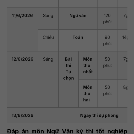
11/6/2026
Sáng
Ngữ văn
120
7g30
phút
Chiều
Toán
90
14g2
phút
12/6/2026
Sáng
Bài
Môn
50
7g30
thi
thứ
phút
Tự
nhất
chọn
Môn
50
8g35
thứ
phút
hai
13/6/2026
Ngày thi dự phòng
Đáp án môn Ngữ Văn kỳ thi tốt nghiệp