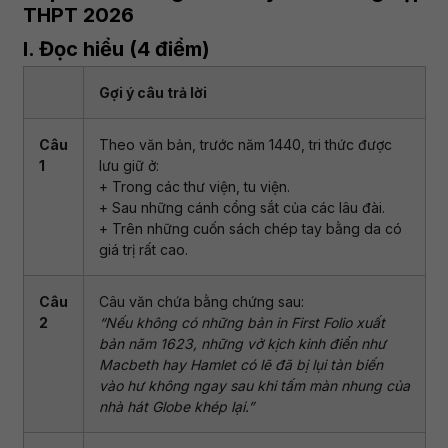
THPT 2026
I. Đọc hiểu (4 điểm)
Gợi ý câu trả lời
Câu
Theo văn bản, trước năm 1440, tri thức được
1
lưu giữ ở:
+ Trong các thư viện, tu viện.
+ Sau những cánh cổng sắt của các lâu đài.
+ Trên những cuốn sách chép tay bằng da có
giá trị rất cao.
Câu
Câu văn chứa bằng chứng sau:
2
“Nếu không có những bản in First Folio xuất
bản năm 1623, những vở kịch kinh điển như
Macbeth hay Hamlet có lẽ đã bị lụi tàn biến
vào hư không ngay sau khi tấm màn nhung của
nhà hát Globe khép lại.”