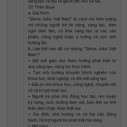
sáng tạo và tạo ra giá trị lớn cho xã hội.
(2) Thân đoạn
a. Giải thích
“Steve Jobs Việt Nam” là cách nói hình tượng
chỉ những người trẻ tài năng, sáng tạo, dám
nghĩ dám làm, có khả năng tạo ra các sản
phẩm, công nghệ hoặc ý tưởng có sức ảnh
hưởng lớn.
b. Làm thế nào để có những “Steve Jobs Việt
Nam”?
+ Đổi mới giáo dục theo hướng phát triển tư
duy sáng tạo, năng lực thực hành.
+ Tạo môi trường khuyến khích nghiên cứu
khoa học, khởi nghiệp và đổi mới sáng tạo.
+ Đầu tư cho khoa học, công nghệ, chuyển đổi
số và trí tuệ nhân tạo.
+ Người trẻ phải chủ động học tập, rèn luyện
kỹ năng, nuôi dưỡng đam mê, bản lĩnh và tinh
thần dám chấp nhận thất bại.
+ Gia đình, nhà trường và xã hội cần đồng
hành, hỗ trợ người trẻ phát triển tài năng.
c. Mở rộng