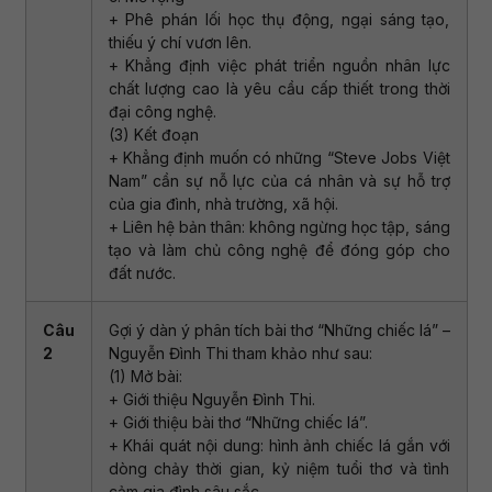
+ Phê phán lối học thụ động, ngại sáng tạo,
thiếu ý chí vươn lên.
+ Khẳng định việc phát triển nguồn nhân lực
chất lượng cao là yêu cầu cấp thiết trong thời
đại công nghệ.
(3) Kết đoạn
+ Khẳng định muốn có những “Steve Jobs Việt
Nam” cần sự nỗ lực của cá nhân và sự hỗ trợ
của gia đình, nhà trường, xã hội.
+ Liên hệ bản thân: không ngừng học tập, sáng
tạo và làm chủ công nghệ để đóng góp cho
đất nước.
Câu
Gợi ý dàn ý phân tích bài thơ “Những chiếc lá” –
2
Nguyễn Đình Thi tham khảo như sau:
(1) Mở bài:
+ Giới thiệu Nguyễn Đình Thi.
+ Giới thiệu bài thơ “Những chiếc lá”.
+ Khái quát nội dung: hình ảnh chiếc lá gắn với
dòng chảy thời gian, kỷ niệm tuổi thơ và tình
cảm gia đình sâu sắc.