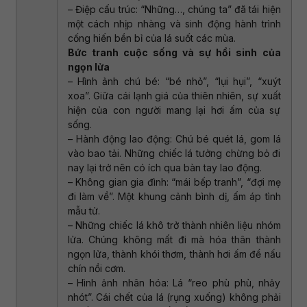
– Điệp cấu trúc: “Những…, chúng ta” đã tái hiện
một cách nhịp nhàng và sinh động hành trình
cống hiến bền bỉ của lá suốt các mùa.
Bức tranh cuộc sống và sự hồi sinh của
ngọn lửa
– Hình ảnh chú bé: “bé nhỏ”, “lụi hụi”, “xuýt
xoa”. Giữa cái lạnh giá của thiên nhiên, sự xuất
hiện của con người mang lại hơi ấm của sự
sống.
– Hành động lao động: Chú bé quét lá, gom lá
vào bao tải. Những chiếc lá tưởng chừng bỏ đi
nay lại trở nên có ích qua bàn tay lao động.
– Không gian gia đình: “mái bếp tranh”, “đợi mẹ
đi làm về”. Một khung cảnh bình dị, ấm áp tình
mẫu tử.
– Những chiếc lá khô trở thành nhiên liệu nhóm
lửa. Chúng không mất đi mà hóa thân thành
ngọn lửa, thành khói thơm, thành hơi ấm để nấu
chín nồi cơm.
– Hình ảnh nhân hóa: Lá “reo phù phù, nhảy
nhót”. Cái chết của lá (rụng xuống) không phải