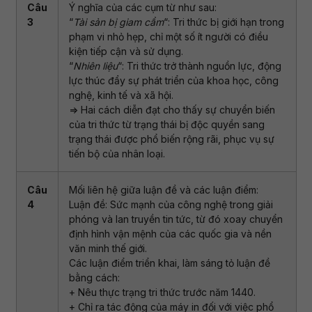
Câu
Ý nghĩa của các cụm từ như sau:
3
“
Tài sản bị giam cầm
“: Tri thức bị giới hạn trong
phạm vi nhỏ hẹp, chỉ một số ít người có điều
kiện tiếp cận và sử dụng.
“
Nhiên liệu
“: Tri thức trở thành nguồn lực, động
lực thúc đẩy sự phát triển của khoa học, công
nghệ, kinh tế và xã hội.
=> Hai cách diễn đạt cho thấy sự chuyển biến
của tri thức từ trạng thái bị độc quyền sang
trạng thái được phổ biến rộng rãi, phục vụ sự
tiến bộ của nhân loại.
Câu
Mối liên hệ giữa luận đề và các luận điểm:
4
Luận đề: Sức mạnh của công nghệ trong giải
phóng và lan truyền tin tức, từ đó xoay chuyển
định hình vận mệnh của các quốc gia và nền
văn minh thế giới.
Các luận điểm triển khai, làm sáng tỏ luận đề
bằng cách:
+ Nêu thực trạng tri thức trước năm 1440.
+ Chỉ ra tác động của máy in đối với việc phổ