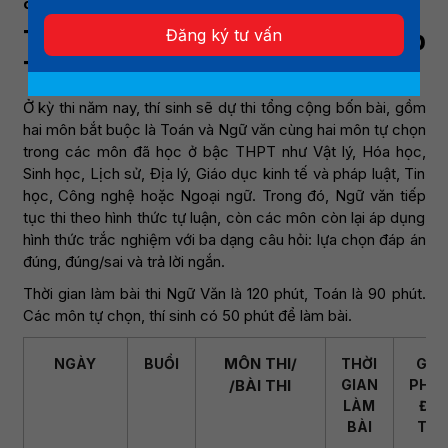
chính xác trong suốt kỳ thi.
Thông tin kỳ thi tốt nghiệp
Đăng ký tư vấn
THPT 2026
Ở kỳ thi năm nay, thí sinh sẽ dự thi tổng cộng bốn bài, gồm
hai môn bắt buộc là Toán và Ngữ văn cùng hai môn tự chọn
trong các môn đã học ở bậc THPT như Vật lý, Hóa học,
Sinh học, Lịch sử, Địa lý, Giáo dục kinh tế và pháp luật, Tin
học, Công nghệ hoặc Ngoại ngữ. Trong đó, Ngữ văn tiếp
tục thi theo hình thức tự luận, còn các môn còn lại áp dụng
hình thức trắc nghiệm với ba dạng câu hỏi: lựa chọn đáp án
đúng, đúng/sai và trả lời ngắn.
Thời gian làm bài thi Ngữ Văn là 120 phút, Toán là 90 phút.
Các môn tự chọn, thí sinh có 50 phút để làm bài.
MÔN THI/
NGÀY
BUỔI
THỜI
GIỜ
/BÀI THI
GIAN
PHÁ
LÀM
ĐỀ
BÀI
THI