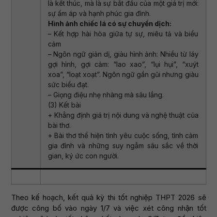
là kết thúc, mà là sự bắt đầu của một giá trị mới:
sự ấm áp và hạnh phúc gia đình.
Hình ảnh chiếc lá có sự chuyển dịch:
– Kết hợp hài hòa giữa tự sự, miêu tả và biểu
cảm
– Ngôn ngữ giản dị, giàu hình ảnh: Nhiều từ láy
gợi hình, gợi cảm: “lao xao”, “lụi hụi”, “xuýt
xoa”, “loạt xoạt”. Ngôn ngữ gần gũi nhưng giàu
sức biểu đạt.
– Giọng điệu nhẹ nhàng mà sâu lắng.
(3) Kết bài
+ Khẳng định giá trị nội dung và nghệ thuật của
bài thơ.
+ Bài thơ thể hiện tình yêu cuộc sống, tình cảm
gia đình và những suy ngẫm sâu sắc về thời
gian, ký ức con người.
Theo kế hoạch, kết quả kỳ thi tốt nghiệp THPT 2026 sẽ
được công bố vào ngày 1/7 và việc xét công nhận tốt