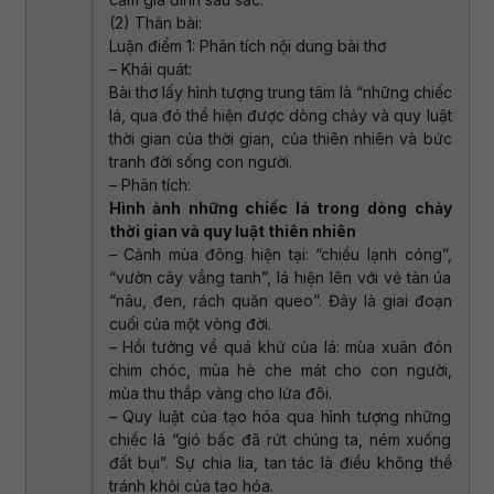
(2) Thân bài:
Luận điểm 1: Phân tích nội dung bài thơ
– Khái quát:
Bài thơ lấy hình tượng trung tâm là “những chiếc
lá, qua đó thể hiện được dòng chảy và quy luật
thời gian của thời gian, của thiên nhiên và bức
tranh đời sống con người.
– Phân tích:
Hình ảnh những chiếc lá trong dòng chảy
thời gian và quy luật thiên nhiên
– Cảnh mùa đông hiện tại: “chiều lạnh cóng”,
“vườn cây vắng tanh”, lá hiện lên với vẻ tàn úa
“nâu, đen, rách quăn queo”. Đây là giai đoạn
cuối của một vòng đời.
– Hồi tưởng về quá khứ của lá: mùa xuân đón
chim chóc, mùa hè che mát cho con người,
mùa thu thắp vàng cho lứa đôi.
– Quy luật của tạo hóa qua hình tượng những
chiếc lá “gió bấc đã rứt chúng ta, ném xuống
đất bụi”. Sự chia lia, tan tác là điều không thể
tránh khỏi của tạo hóa.