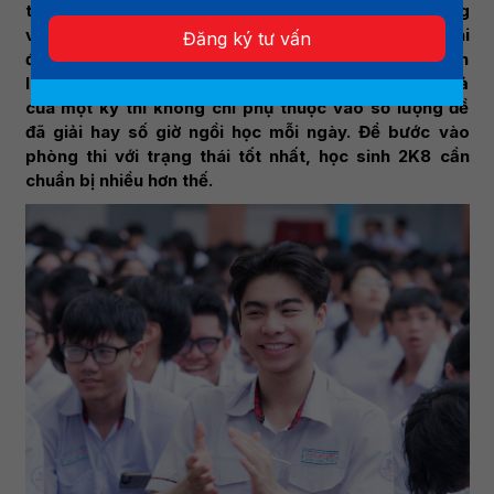
trọng đánh dấu sự kết thúc của 12 năm học phổ thông
và mở ra những lựa chọn mới cho tương lai. Ở giai
Đăng ký tư vấn
đoạn này, nhiều thí sinh tập trung tối đa cho việc ôn
luyện kiến thức. Tuy nhiên, thực tế cho thấy kết quả
của một kỳ thi không chỉ phụ thuộc vào số lượng đề
đã giải hay số giờ ngồi học mỗi ngày. Để bước vào
phòng thi với trạng thái tốt nhất, học sinh 2K8 cần
chuẩn bị nhiều hơn thế.