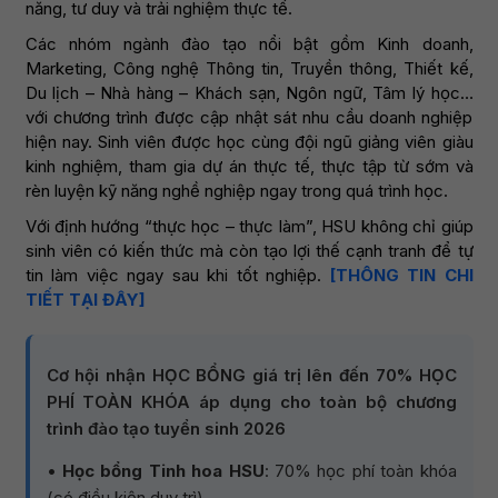
năng, tư duy và trải nghiệm thực tế.
Các nhóm ngành đào tạo nổi bật gồm Kinh doanh,
Marketing, Công nghệ Thông tin, Truyền thông, Thiết kế,
Du lịch – Nhà hàng – Khách sạn, Ngôn ngữ, Tâm lý học…
với chương trình được cập nhật sát nhu cầu doanh nghiệp
hiện nay. Sinh viên được học cùng đội ngũ giảng viên giàu
kinh nghiệm, tham gia dự án thực tế, thực tập từ sớm và
rèn luyện kỹ năng nghề nghiệp ngay trong quá trình học.
Với định hướng “thực học – thực làm”, HSU không chỉ giúp
sinh viên có kiến thức mà còn tạo lợi thế cạnh tranh để tự
tin làm việc ngay sau khi tốt nghiệp.
[THÔNG TIN CHI
TIẾT TẠI ĐÂY]
Cơ hội nhận HỌC BỔNG giá trị lên đến 70% HỌC
PHÍ TOÀN KHÓA áp dụng cho toàn bộ chương
trình đào tạo tuyển sinh 2026
•
Học bổng Tinh hoa HSU
: 70% học phí toàn khóa
(có điều kiện duy trì)