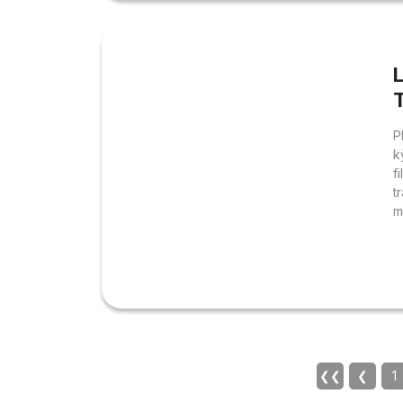
(
L
T
P
k
f
t
m
e
d
2
H
S
4
❮❮
❮
1