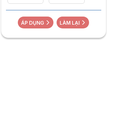
ÁP DỤNG
LÀM LẠI