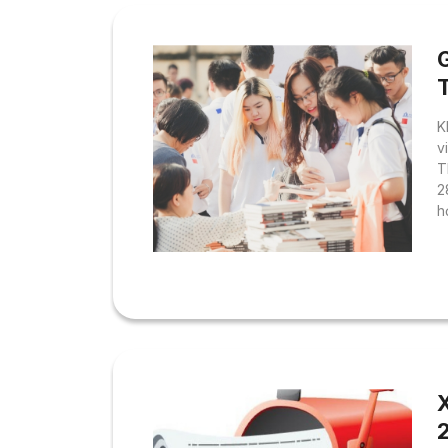
G
T
K
v
T
2
h
l
đ
q
k
X