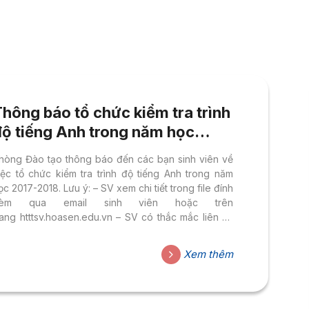
hông báo tổ chức kiểm tra trình
độ tiếng Anh trong năm học
2017-2018.
hòng Đào tạo thông báo đến các bạn sinh viên về
iệc tổ chức kiểm tra trình độ tiếng Anh trong năm
ọc 2017-2018. Lưu ý: – SV xem chi tiết trong file đính
èm qua email sinh viên hoặc trên
rang htttsv.hoasen.edu.vn – SV có thắc mắc liên hệ
anh Vũ Hồng Giáp qua
mail: giap.vuhong@hoasen.edu.vn
Xem thêm