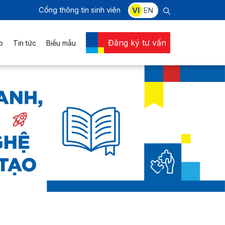
Cổng thông tin sinh viên
VI
EN
Đăng ký tư vấn
o
Tin tức
Biểu mẫu