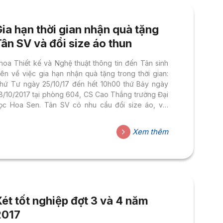
ia hạn thời gian nhận quà tặng
ân SV và đổi size áo thun
hoa Thiết kế và Nghệ thuật thông tin đến Tân sinh
iên về việc gia hạn nhận quà tặng trong thời gian:
hứ Tư ngày 25/10/17 đến hết 10h00 thứ Bảy ngày
8/10/2017 tại phòng 604, CS Cao Thắng trường Đại
ọc Hoa Sen. Tân SV có nhu cầu đổi size áo, vui
òng liên hệ theo thời gian và địa điểm như trên để
ược hỗ trợ. Chi tiết vui lòng xem trong thông báo
Xem thêm
ua email SV. Lưu ý: Hết thời gian trên, trường sẽ
hông giải quyết các trường hợp nhận trễ.
ét tốt nghiệp đợt 3 và 4 năm
2017