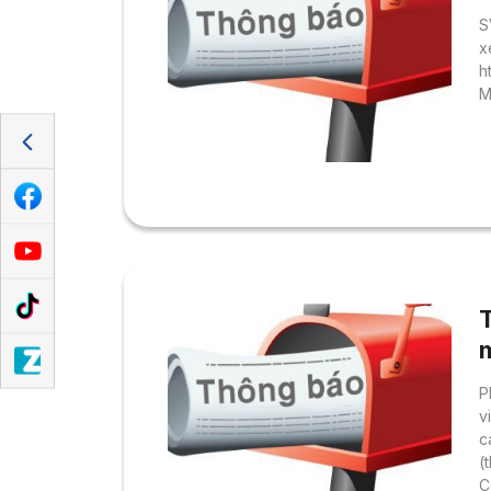
S
x
h
M
P
v
c
(
C