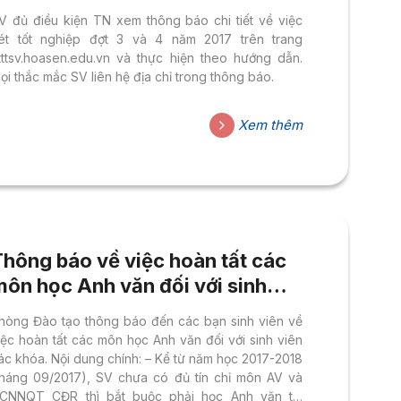
V đủ điều kiện TN xem thông báo chi tiết về việc
ét tốt nghiệp đợt 3 và 4 năm 2017 trên trang
tttsv.hoasen.edu.vn và thực hiện theo hướng dẫn.
ọi thắc mắc SV liên hệ địa chỉ trong thông báo.
Xem thêm
Thông báo về việc hoàn tất các
môn học Anh văn đối với sinh
viên các khóa
hòng Đào tạo thông báo đến các bạn sinh viên về
iệc hoàn tất các môn học Anh văn đối với sinh viên
ác khóa. Nội dung chính: – Kể từ năm học 2017-2018
tháng 09/2017), SV chưa có đủ tín chỉ môn AV và
CNNQT CĐR thì bắt buộc phải học Anh văn tại