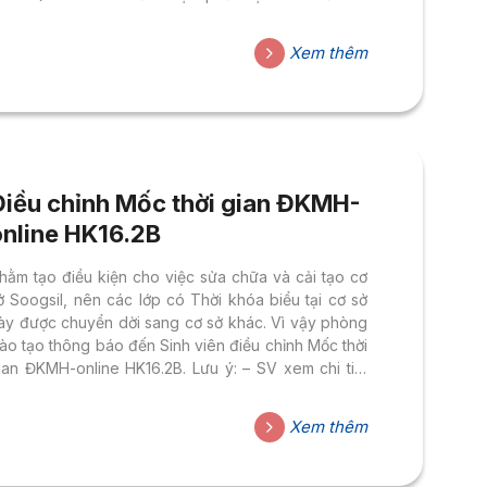
rường. Nội dung chi tiết, SV đọc kỹ trong thông
báo được truyền thông trên
Xem thêm
rang htttsv.hoasen.edu.vn SV có thắc mắc vui lòng
liên hệ chị Phạm Thị Dung qua
mail dung.phamthi@hoasen.edu.vn. SV vui lòng đọc
ỹ nội dung Thông báo trước khi thắc mắc, những
hắc mắc đã có nêu trong...
Điều chỉnh Mốc thời gian ĐKMH-
online HK16.2B
hằm tạo điều kiện cho việc sửa chữa và cải tạo cơ
ở Soogsil, nên các lớp có Thời khóa biểu tại cơ sở
ày được chuyển dời sang cơ sở khác. Vì vậy phòng
ào tạo thông báo đến Sinh viên điều chỉnh Mốc thời
ian ĐKMH-online HK16.2B. Lưu ý: – SV xem chi tiết
rên trang htttsv.hoasen.edu.vn – Mọi thắc mắc vui
òng liên hệ: + Chị Trần Thị Mỹ Quyên,
Xem thêm
mail quyen.tranthimy@hoasen.edu.vn, đt (08)
3091991 ext 12224 hoặc 12235; + Anh Trần Khắc
oàng, email hoang.trankhac@hoasen.edu.vn, đt