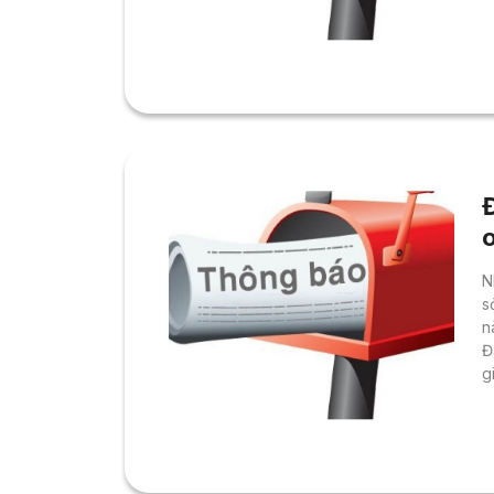
t
t
e
k
t
N
s
n
Đ
g
t
l
e
7
H