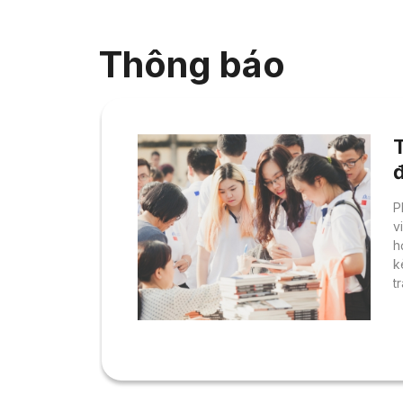
Thông báo
T
P
v
h
k
t
e