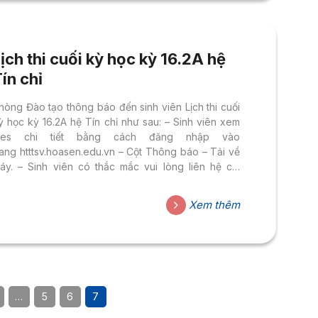
08) 73091991 ext 12223 hoặc 12235.
ịch thi cuối kỳ học kỳ 16.2A hệ
ín chỉ
hòng Đào tạo thông báo đến sinh viên Lịch thi cuối
ỳ học kỳ 16.2A hệ Tín chỉ như sau: – Sinh viên xem
iles chi tiết bằng cách đăng nhập vào
rang htttsv.hoasen.edu.vn – Cột Thông báo – Tải về
áy. – Sinh viên có thắc mắc vui lòng liên hệ chị
Phạm Nguyễn Thanh Thảo qua
mail: thao.phamnguyenthanh@hoasen.edu.vn Nội
Xem thêm
ung chi tiết: 1. Lịch thi cuối kỳ học kỳ 16.2A hệ tín chỉ.
. Quy định thi (Sinh viên đọc kỹ trước khi dự thi). 3.
ướng dẫn sinh viên đăng ký thi lại online (dành cho
V đã có QĐ hoãn thi/Thi đặc cách/Thi cải tiến).
. Các lưu ý đối với...
…
5
6
7