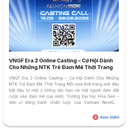
VNGF Era 2 Online Casting – Cơ Hội Dành
Cho Những NTK Trẻ Đam Mê Thời Trang
VNGF Era 2 Online Casting – Cơ Hội Dành Cho Những
NTK Trẻ Đam Mê Thời Trang Mỗi mùa thời trang mới đều
bắt đầu từ một ý tưởng táo bạo và một người dám đặt
cược vào đam mê của mình. Trường Đại học Hoa Sen –
đơn vị đồng hành chiến lược của Vietnam NextGen
Fashion Era 2 – xin trân trọng thông báo: vòng Online
Casting chính thức mở đơn, mở ra cánh cửa rộng lớn cho
Xem thêm
thế hệ nhà thiết kế trẻ Việt Nam bước lên sân khấu
chuyên nghiệp đầu tiên trong hành trình của...