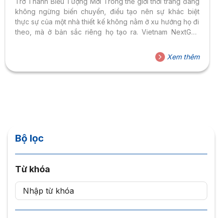
Trở Thành Biểu Tượng Mới Trong thế giới thời trang đang
không ngừng biến chuyển, điều tạo nên sự khác biệt
thực sự của một nhà thiết kế không nằm ở xu hướng họ đi
theo, mà ở bản sắc riêng họ tạo ra. Vietnam NextGen
Fashion 2026 – ERA 2, một Fashion Show và cuộc thi tầm
cỡ dành cho thế hệ NTK trẻ toàn quốc – chính thức mở ra
Xem thêm
hành trình kiến tạo “DNA” thiết kế độc bản của chính bạn.
Không chỉ là một sân chơi,...
Bộ lọc
Từ khóa