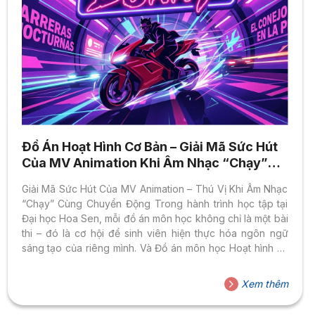
Đồ Án Hoạt Hình Cơ Bản – Giải Mã Sức Hút
Của MV Animation Khi Âm Nhạc “Chạy”
Cùng Chuyển Động
Giải Mã Sức Hút Của MV Animation – Thú Vị Khi Âm Nhạc
“Chạy” Cùng Chuyển Động Trong hành trình học tập tại
Đại học Hoa Sen, mỗi đồ án môn học không chỉ là một bài
thi – đó là cơ hội để sinh viên hiện thực hóa ngôn ngữ
sáng tạo của riêng mình. Và Đồ án môn học Hoạt hình cơ
bản với đề bài thực hiện MV animation cho bài hát yêu
thích chính là một trong những thử thách thú vị nhất mà
Xem thêm
sinh viên Ngành Nghệ Thuật Số tại Khoa Thiết Kế –
Nghệ...