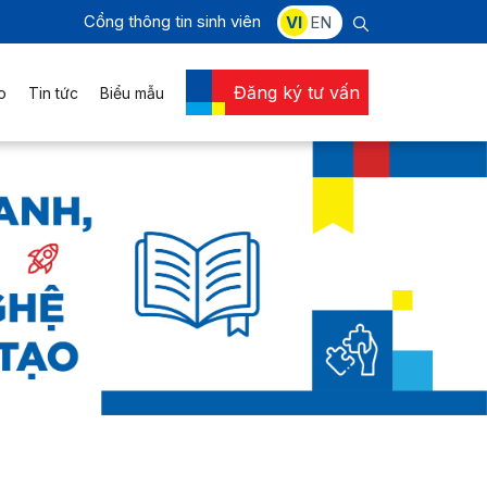
Cổng thông tin sinh viên
VI
EN
Đăng ký tư vấn
o
Tin tức
Biểu mẫu