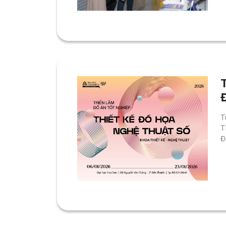
T
T
Đ