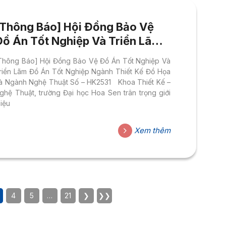
[Thông Báo] Hội Đồng Bảo Vệ
Đồ Án Tốt Nghiệp Và Triển Lãm
Đồ Án Tốt Nghiệp
Thông Báo] Hội Đồng Bảo Vệ Đồ Án Tốt Nghiệp Và
riển Lãm Đồ Án Tốt Nghiệp Ngành Thiết Kế Đồ Họa
à Ngành Nghệ Thuật Số – HK2531 Khoa Thiết Kế –
ghệ Thuật, trường Đại học Hoa Sen trân trọng giới
hiệu
Xem thêm
4
5
…
21
❯
❯❯