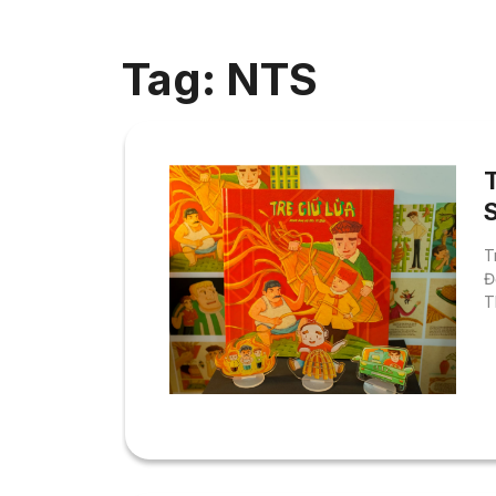
Tag: NTS
T
Đ
T