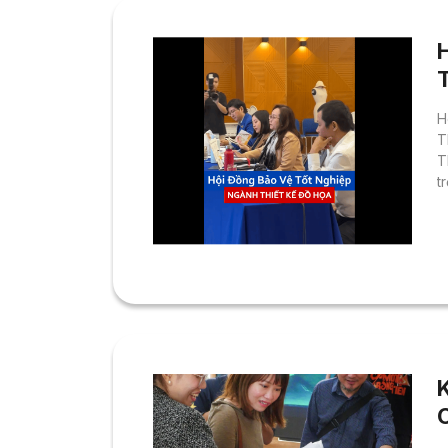
H
T
T
t