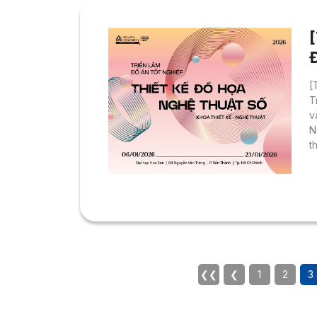
[
T
v
N
t
❮❮
❮
1
2
3