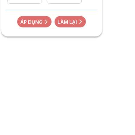
ÁP DỤNG
LÀM LẠI