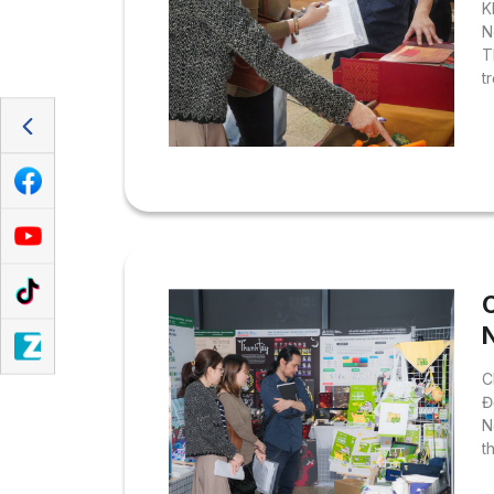
K
N
T
t
C
Đ
N
t