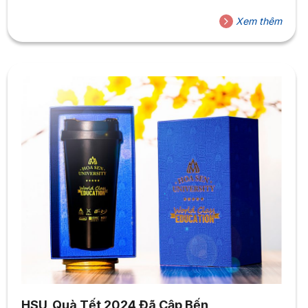
Xem thêm
HSU_Quà Tết 2024 Đã Cập Bến