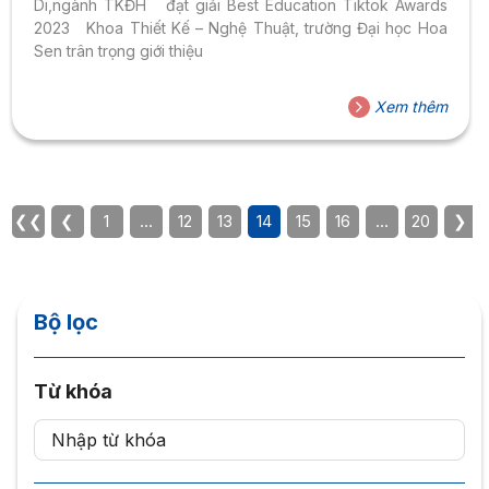
Di,ngành TKĐH đạt giải Best Education Tiktok Awards
2023 Khoa Thiết Kế – Nghệ Thuật, trường Đại học Hoa
Sen trân trọng giới thiệu
Xem thêm
❮❮
❮
1
…
12
13
14
15
16
…
20
❯
Bộ lọc
Từ khóa