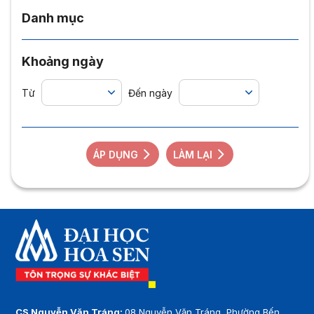
Danh mục
Khoảng ngày
Từ
Đến ngày
ÁP DỤNG
LÀM LẠI
CS Nguyễn Văn Tráng:
08 Nguyễn Văn Tráng, Phường Bến