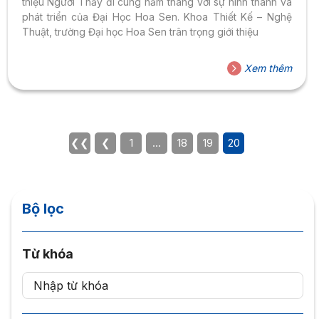
thiệu Người Thầy đi cùng năm tháng với sự hình thành và
phát triển của Đại Học Hoa Sen. Khoa Thiết Kế – Nghệ
Thuật, trường Đại học Hoa Sen trân trọng giới thiệu
Xem thêm
❮❮
❮
1
…
18
19
20
Bộ lọc
Từ khóa