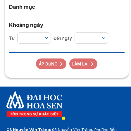
Danh mục
Khoảng ngày
Từ
Đến ngày
ÁP DỤNG
LÀM LẠI
CS Nguyễn Văn Tráng:
08 Nguyễn Văn Tráng, Phường Bến