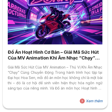
Đồ Án Hoạt Hình Cơ Bản – Giải Mã Sức Hút
Của MV Animation Khi Âm Nhạc “Chạy”
Cùng Chuyển Động
Giải Mã Sức Hút Của MV Animation – Thú Vị Khi Âm Nhạc
“Chạy” Cùng Chuyển Động Trong hành trình học tập tại
Đại học Hoa Sen, mỗi đồ án môn học không chỉ là một bài
thi – đó là cơ hội để sinh viên hiện thực hóa ngôn ngữ
sáng tạo của riêng mình. Và Đồ án môn học Hoạt hình cơ
bản với đề bài thực hiện MV animation cho bài hát yêu
thích chính là một trong những thử thách thú vị nhất mà
Xem thêm
sinh viên Ngành Nghệ Thuật Số tại Khoa Thiết Kế –
Nghệ...