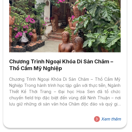
Chương Trình Ngoại Khóa Di Sản Chăm –
Thổ Cẩm Mỹ Nghiệp
Chương Trình Ngoại Khóa Di Sản Chăm – Thổ Cẩm Mỹ
Nghiệp Trong hành trình học tập gắn với thực tiễn, Ngành
Thiết Kế Thời Trang – Đại học Hoa Sen đã tổ chức
chuyến field trip đặc biệt đến vùng đất Ninh Thuận – nơi
lưu giữ những di sản văn hóa Chăm độc đáo và quý giá.
Đây không đơn thuần là một chuyến tham quan, mà là cơ
hội để sinh viên bước ra khỏi giảng đường, chạm vào
Xem thêm
những giá trị văn hóa đích thực mà sách vở khó có thể
truyền tải trọn vẹn. Tại...