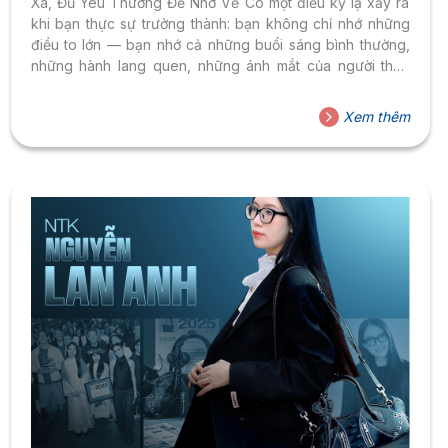
Xa, Đủ Yêu Thương Để Nhớ Về Có một điều kỳ lạ xảy ra
khi bạn thực sự trưởng thành: bạn không chỉ nhớ những
điều to lớn — bạn nhớ cả những buổi sáng bình thường,
những hành lang quen, những ánh mắt của người thầy
nhìn bạn lần đầu tiên với niềm tin rằng bạn sẽ làm được.
Những sinh viên Ngành Thiết Kế Nội Thất – Khoa Thiết Kế
Xem thêm
– Nghệ Thuật, Trường Đại học Hoa Sen – là những người
đủ bản lĩnh để đi...