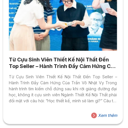
Từ Cựu Sinh Viên Thiết Kế Nội Thất Đến
Top Seller – Hành Trình Đầy Cảm Hứng Của
Trần Võ Nhật Vy
Từ Cựu Sinh Viên Thiết Kế Nội Thất Đến Top Seller –
Hành Trình Đầy Cảm Hứng Của Trần Võ Nhật Vy Trong
hành trình tìm kiếm chỗ đứng sau khi rời giảng đường đại
học, không ít cựu sinh viên Ngành Thiết Kế Nội Thất phải
đối mặt với câu hỏi: “Học thiết kế, mình sẽ làm gì?” Câu trả
lời, thực ra, không bao giờ chỉ có một. Đó chính là điều mà
hành trình của Trần Võ Nhật Vy – cựu sinh viên Ngành
Xem thêm
Thiết Kế Nội Thất, Đại học Hoa Sen – chứng minh một
cách...