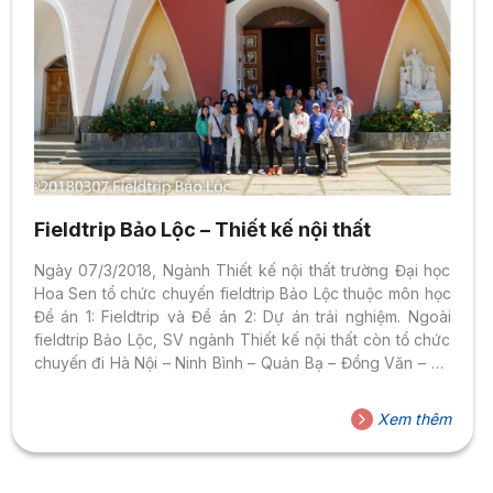
Fieldtrip Bảo Lộc – Thiết kế nội thất
Ngày 07/3/2018, Ngành Thiết kế nội thất trường Đại học
Hoa Sen tổ chức chuyến fieldtrip Bảo Lộc thuộc môn học
Đề án 1: Fieldtrip và Đề án 2: Dự án trải nghiệm. Ngoài
fieldtrip Bảo Lộc, SV ngành Thiết kế nội thất còn tổ chức
chuyến đi Hà Nội – Ninh Bình – Quản Bạ – Đồng Văn – Hà
Giang – Sapa trong 8 ngày. SV được tham quan các công
trình kiến trúc về tâm linh như Nhà thờ, Chùa và thể hiện
Xem thêm
tinh thần đoàn kết tập thể trong hoạt động khám phá thác
9 tầng mây tại...