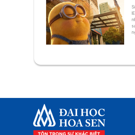
X
S
I
n
s
n
s
T
7
c
k