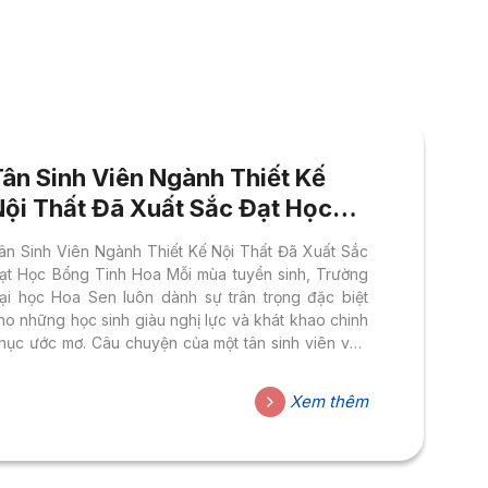
Tân Sinh Viên Ngành Thiết Kế
Nội Thất Đã Xuất Sắc Đạt Học
Bổng Tinh Hoa
ân Sinh Viên Ngành Thiết Kế Nội Thất Đã Xuất Sắc
ạt Học Bổng Tinh Hoa Mỗi mùa tuyển sinh, Trường
ại học Hoa Sen luôn dành sự trân trọng đặc biệt
ho những học sinh giàu nghị lực và khát khao chinh
hục ước mơ. Câu chuyện của một tân sinh viên vừa
uất sắc nhận Học bổng Tinh hoa để theo học
gành Thiết Kế Nội Thất tại Khoa Thiết Kế – Nghệ
Xem thêm
huật (FADA) là một minh chứng sống động cho tinh
hần ấy. Vượt qua những trăn trở về gánh nặng tài
hính gia đình, bạn...