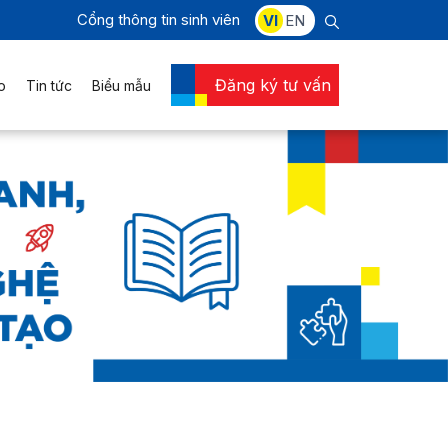
Cổng thông tin sinh viên
VI
EN
Đăng ký tư vấn
o
Tin tức
Biểu mẫu