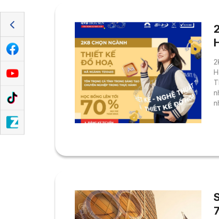
2
H
T
n
n
l
đ
p
c
t