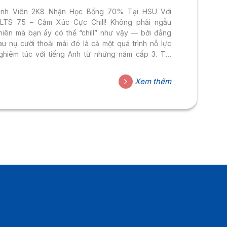
úc Cực Chill!
inh Viên 2K8 Nhận Học Bổng 70% Tại HSU Với
ELTS 7.5 – Cảm Xúc Cực Chill! Không phải ngẫu
hiên mà bạn ấy có thể “chill” như vậy — bởi đằng
au nụ cười thoải mái đó là cả một quá trình nỗ lực
ghiêm túc với tiếng Anh từ những năm cấp 3. Thí
inh 2K8 vừa chính thức trở thành tân sinh viên của
rường Đại học Hoa Sen với suất học bổng lên đến
Xem thêm
0% học phí — phần thưởng hoàn toàn xứng đáng
ho tấm điểm IELTS 7.5 đáng nể. Câu chuyện này
hông chỉ...