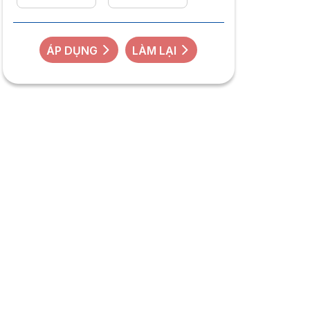
ÁP DỤNG
LÀM LẠI