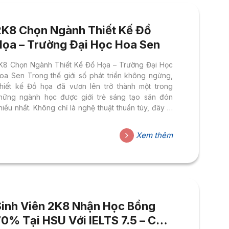
2K8 Chọn Ngành Thiết Kế Đồ
Họa – Trường Đại Học Hoa Sen
K8 Chọn Ngành Thiết Kế Đồ Họa – Trường Đại Học
oa Sen Trong thế giới số phát triển không ngừng,
hiết kế Đồ họa đã vươn lên trở thành một trong
hững ngành học được giới trẻ sáng tạo săn đón
hiều nhất. Không chỉ là nghệ thuật thuần túy, đây là
ĩnh vực kết hợp tư duy thẩm mỹ với công nghệ hiện
ại — nơi mỗi hình ảnh, video, hay sản phẩm đa
Xem thêm
hương tiện đều có thể trở thành ngôn ngữ kết nối
on người và mang lại giá trị thương mại thực sự. Từ
ruyền...
Sinh Viên 2K8 Nhận Học Bổng
70% Tại HSU Với IELTS 7.5 – Cảm