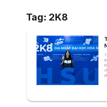
Tag: 2K8
T
Đ
Đ
c
p
x
N
T
t
c