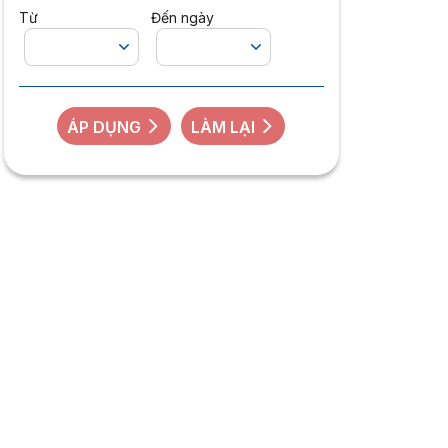
Từ
Đến ngày
ÁP DỤNG
LÀM LẠI