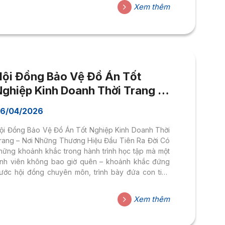
rường Đại học Hoa Sen, CÁT không đơn thuần là
Xem thêm
ột thương hiệu thời trang sinh viên, mà là lời kể về
gười phụ nữ hiện đại: tự do, tự tin và tỏa sáng theo
ách rất riêng của...
Hội Đồng Bảo Vệ Đồ Án Tốt
Nghiệp Kinh Doanh Thời Trang –
Nơi Những Thương Hiệu Đầu
6/04/2026
iên Ra Đời
ội Đồng Bảo Vệ Đồ Án Tốt Nghiệp Kinh Doanh Thời
rang – Nơi Những Thương Hiệu Đầu Tiên Ra Đời Có
hững khoảnh khắc trong hành trình học tập mà một
inh viên không bao giờ quên – khoảnh khắc đứng
rước hội đồng chuyên môn, trình bày đứa con tinh
hần của mình sau hàng tháng nghiên cứu, xây dựng
à hoàn thiện. Với sinh viên Ngành Kinh Doanh Thời
Xem thêm
rang tại Khoa Thiết Kế – Nghệ Thuật, Trường Đại
ọc Hoa Sen, khoảnh khắc đó mang tên Runway to
usiness – Hội Đồng Bảo Vệ Đồ Án...