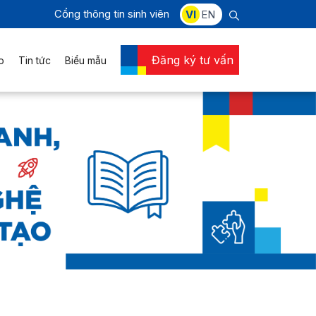
Cổng thông tin sinh viên
VI
EN
Đăng ký tư vấn
o
Tin tức
Biểu mẫu