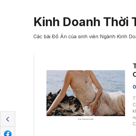
Kinh Doanh Thời 
Các bài Đồ Án của sinh viên Ngành Kinh Do
0
T
C
k
n
C
R