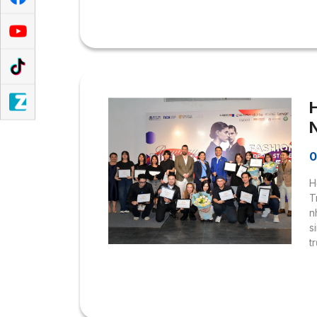
T
m
n
c
0
T
H
T
n
s
t
t
v
T
h
B