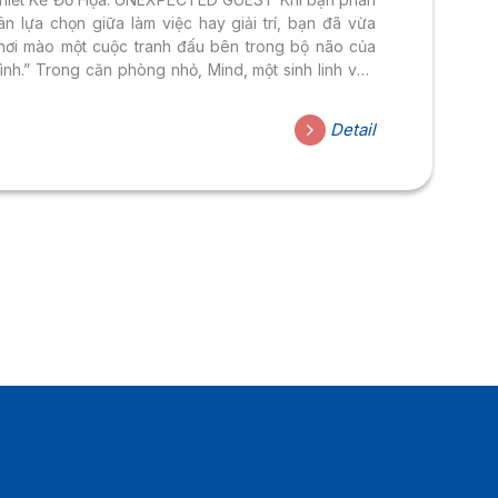
ân lựa chọn giữa làm việc hay giải trí, bạn đã vừa
hơi mào một cuộc tranh đấu bên trong bộ não của
ình.” Trong căn phòng nhỏ, Mind, một sinh linh vừa
hận nhiệm vụ làm bài tập thì phải đối mặt với sự xuất
iện bất ngờ của một vị khách “đáng yêu vô số tội”.
Detail
iệu Mind có hoàn thành được nhiệm vụ của mình khi
ị khách ấy đem lại những rắc rối đầy cám dỗ?