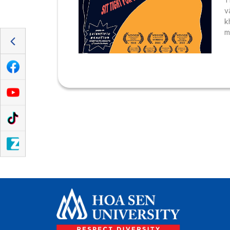
v
k
m
n
h
L
v