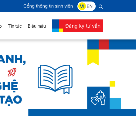
Cổng thông tin sinh viên
VI
EN
Đăng ký tư vấn
o
Tin tức
Biểu mẫu