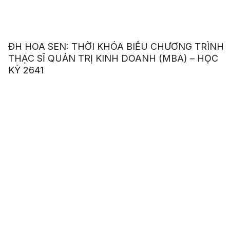
ĐH HOA SEN: THỜI KHÓA BIỂU CHƯƠNG TRÌNH
THẠC SĨ QUẢN TRỊ KINH DOANH (MBA) – HỌC
KỲ 2641