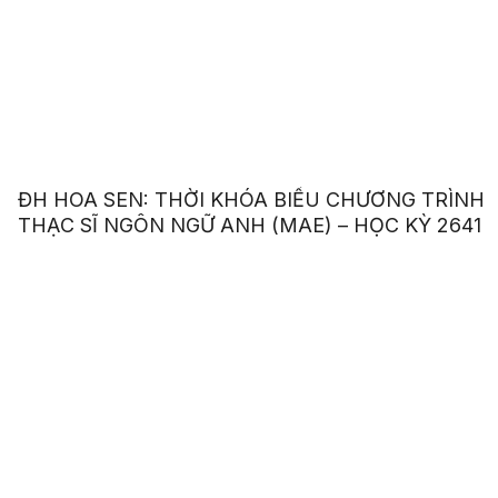
ĐH HOA SEN: THỜI KHÓA BIỂU CHƯƠNG TRÌNH
THẠC SĨ NGÔN NGỮ ANH (MAE) – HỌC KỲ 2641