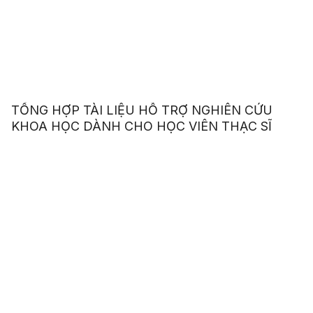
TỔNG HỢP TÀI LIỆU HỖ TRỢ NGHIÊN CỨU
KHOA HỌC DÀNH CHO HỌC VIÊN THẠC SĨ