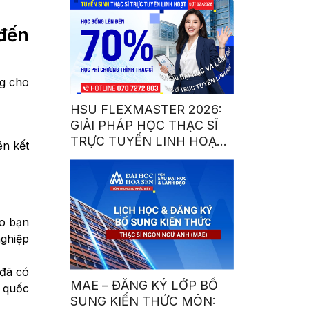
 đến
ng cho
HSU FLEXMASTER 2026:
GIẢI PHÁP HỌC THẠC SĨ
TRỰC TUYẾN LINH HOẠT
ên kết
DÀNH CHO NGƯỜI BẬN
RỘN
do bạn
nghiệp
 đã có
MAE – ĐĂNG KÝ LỚP BỔ
p quốc
SUNG KIẾN THỨC MÔN: