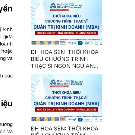
uyền
 kinh
o giữa
 doanh
g hoặc
ĐH HOA SEN: THỜI KHÓA
ộng và
BIỂU CHƯƠNG TRÌNH
THẠC SĨ NGÔN NGỮ ANH
(MAE) – HỌC KỲ 2641
nh của
hiệu
chương
ĐH HOA SEN: THỜI KHÓA
iện và