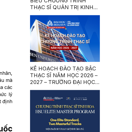
BIỂU CHƯƠNG TRÌNH
THẠC SĨ QUẢN TRỊ KINH
DOANH (MBA) – HỌC KỲ
2641
KẾ HOẠCH ĐÀO TẠO BẬC
 nhân,
THẠC SĨ NĂM HỌC 2026 –
sâu mà
2027 – TRƯỜNG ĐẠI HỌC
ủa các
HOA SEN
ức lý
t định
quốc