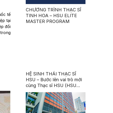
CHƯƠNG TRÌNH THẠC SĨ
ốc tế
TINH HOA – HSU ELITE
ệp tại
MASTER PROGRAM
ệp đổi
 trong
HỆ SINH THÁI THẠC SĨ
HSU – Bước lên vai trò mới
cùng Thạc sĩ HSU (HSU
Master’s Ecosystem – Step
Up with HSU Master
Degrees)