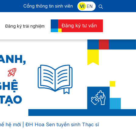
Cổng thông tin sinh viên
VI
EN
Đăng ký tư vấn
Đăng ký trải nghiệm
hế hệ mới | ĐH Hoa Sen tuyển sinh Thạc sĩ