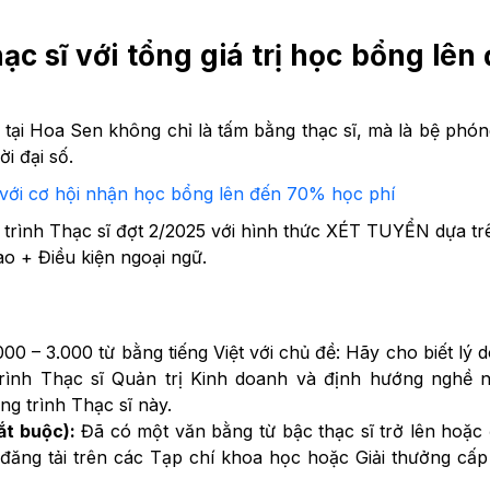
c sĩ với tổng giá trị học bổng lên
tại Hoa Sen không chỉ là tấm bằng thạc sĩ, mà là bệ phó
i đại số.
 với cơ hội nhận học bổng lên đến 70% học phí
trình Thạc sĩ đợt 2/2025 với hình thức XÉT TUYỂN dựa tr
ào + Điều kiện ngoại ngữ.
000 – 3.000 từ bằng tiếng Việt với chủ đề: Hãy cho biết lý 
trình Thạc sĩ Quản trị Kinh doanh và định hướng nghề 
ng trình Thạc sĩ này.
ắt buộc):
Đã có một văn bằng từ bậc thạc sĩ trở lên hoặc
 đăng tải trên các Tạp chí khoa học hoặc Giải thưởng cấ