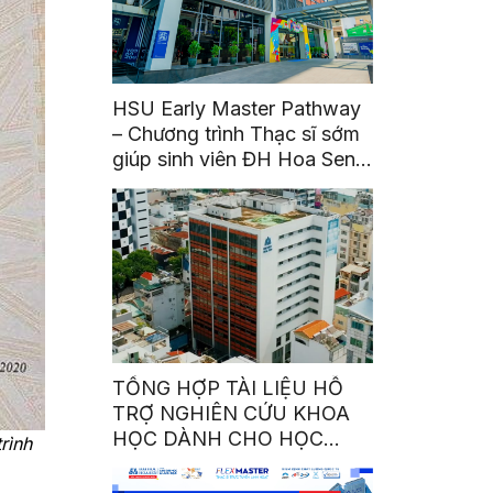
HSU Early Master Pathway
– Chương trình Thạc sĩ sớm
giúp sinh viên ĐH Hoa Sen
bứt phá từ bậc đại học
TỔNG HỢP TÀI LIỆU HỖ
TRỢ NGHIÊN CỨU KHOA
HỌC DÀNH CHO HỌC
rình
VIÊN THẠC SĨ