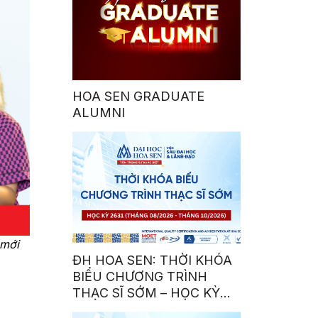
HOA SEN GRADUATE
ALUMNI
 mới
ĐH HOA SEN: THỜI KHÓA
BIỂU CHƯƠNG TRÌNH
THẠC SĨ SỚM – HỌC KỲ
2631