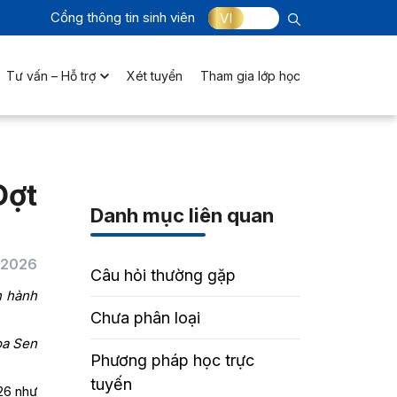
Cổng thông tin sinh viên
VI
Tư vấn – Hỗ trợ
Xét tuyển
Tham gia lớp học
Đợt
Danh mục liên quan
/2026
Câu hỏi thường gặp
n hành
Chưa phân loại
oa Sen
Phương pháp học trực
tuyến
026 như