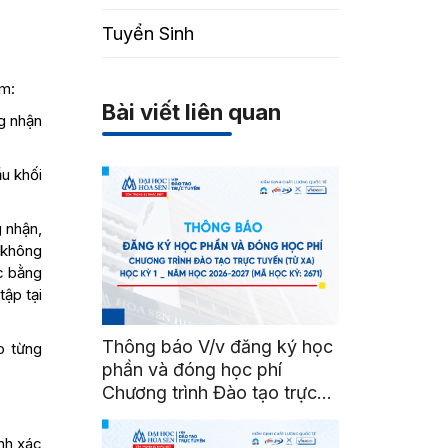
Tuyển Sinh
ồm:
Bài viết liên quan
g nhận
u khối
 nhận,
 không
ợc bằng
ập tại
Thông báo V/v đăng ký học
o từng
phần và đóng học phí
Chương trình Đào tạo trực
tuyến (từ xa) Học kỳ 1 _
Năm học 2026-2027 (Mã
inh xác