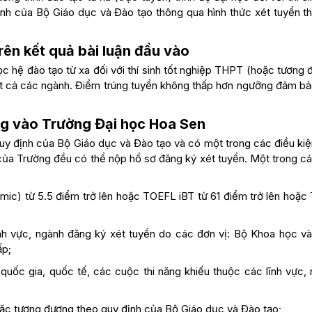
ịnh của Bộ Giáo dục và Đào tạo thông qua hình thức xét tuyển th
rên kết quả bài luận đầu vào
c hệ đào tạo từ xa đối với thí sinh tốt nghiệp THPT (hoặc tương
 tất cả các ngành. Điểm trúng tuyển không thấp hơn ngưỡng đảm bả
ng vào Trường Đại học Hoa Sen
quy định của Bộ Giáo dục và Đào tạo và có một trong các điều ki
ủa Trường đều có thể nộp hồ sơ đăng ký xét tuyển. Một trong cá
mic) từ 5.5 điểm trở lên hoặc TOEFL iBT từ 61 điểm trở lên hoặc
nh vực, ngành đăng ký xét tuyển do các đơn vị: Bộ Khoa học v
ấp;
 quốc gia, quốc tế, các cuộc thi năng khiếu thuộc các lĩnh vực,
oặc tương đương theo quy định của Bộ Giáo dục và Đào tạo;