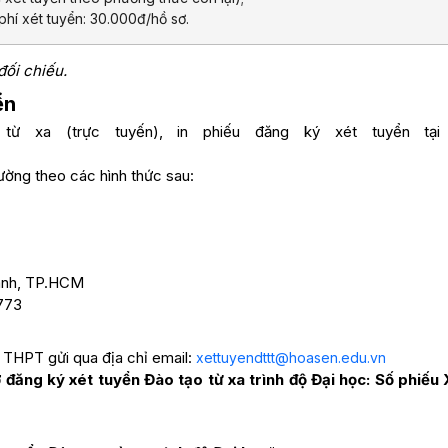
phí xét tuyển: 30.000đ/hồ sơ.
ối chiếu.
ển
từ xa (trực tuyến), in phiếu đăng ký xét tuyển tại 
ường theo các hình thức sau:
hành, TP.HCM
773
 THPT gửi qua địa chỉ email:
xettuyendttt@hoasen.edu.vn
 đăng ký xét tuyển Đào tạo từ xa trình độ Đại học: Số phiếu