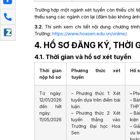
Trường hợp một ngành xét tuyển còn thiếu chỉ tiê
thiếu sang các ngành còn lại (đảm bảo không ảnh 
3.2.
Thí sinh xem chi tiết nội dung chương trìn
Trường:
https://www.hoasen.edu.vn/online/
.
4. HỒ SƠ ĐĂNG KÝ, THỜI 
4.1. Thời gian và hồ sơ xét tuyển
Thời gian
Phương thức xét
Hồ s
nộp hồ sơ
tuyển
Từ ngày:
– Phương thức 1: Xét
–
Phi
12/01/2026
tuyển dựa trên điểm bài
– Bả
đến hết
luận.
THP
ngày:
– Phương thức 2: Xét
– Bả
11/05/2026
tuyển thẳng vào
kiện 
Trường Đại học Hoa
– Gi
Sen
ưu t
hoặc