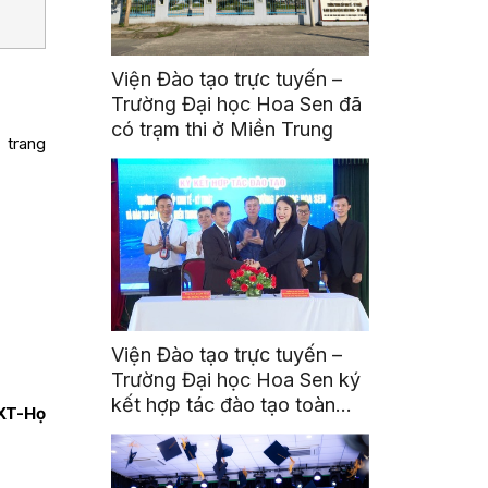
Viện Đào tạo trực tuyến –
Trường Đại học Hoa Sen đã
có trạm thi ở Miền Trung
trang
Viện Đào tạo trực tuyến –
Trường Đại học Hoa Sen ký
kết hợp tác đào tạo toàn
 XT-Họ
diện với Trường Trung cấp
Kinh tế – Kỹ thuật và Đào
tạo cán bộ hợp tác xã Miền