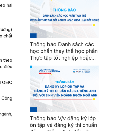
Học kỳ: 2671)
eo hai
 đương)
o chất
Thông báo Danh sách các
học phần thay thế học phần
Thực tập tốt nghiệp hoặc
ện theo
Khóa luận tốt nghiệp
c điều
 TOEIC
à Công
 ngành,
Thông báo V/v đăng ký lớp
ôn tập và đăng ký thi chuẩn