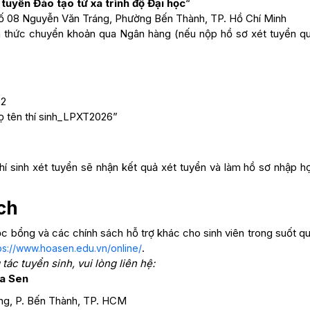
tuyển Đào tạo từ xa trình độ Đại học
“
 Số 08 Nguyễn Văn Tráng, Phường Bến Thành, TP. Hồ Chí Minh
 thức chuyển khoản qua Ngân hàng (nếu nộp hồ sơ xét tuyển q
 2
ọ tên thí sinh_LPXT2026”
hí sinh xét tuyển sẽ nhận kết quả xét tuyển và làm hồ sơ nhập h
ch
ọc bổng và các chính sách hỗ trợ khác cho sinh viên trong suốt qu
.
ps://www.hoasen.edu.vn/online/
ác tuyển sinh, vui lòng liên hệ:
oa Sen
g, P. Bến Thành, TP. HCM