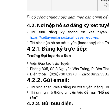
– Lệ 
(*)
có công chứng hoặc đem theo bản chính để đ
4.2. Nơi nộp hồ sơ đăng ký xét tuy
Thí sinh đăng ký thông tin xét tuyển 
.
https://xettuyendaihoctuxa.hoasen.edu.vn/
Thí sinh nộp hồ sơ xét tuyển (hardcopy) cho Tr
4.2.1. Đăng ký trực tiếp:
Trường Đại học Hoa Sen
Viện Đào tạo trực Tuyến
Phòng 805, Số 8 Nguyễn Văn Tráng, P. Bến T
Điện thoại : (028)7307.3373 – Zalo: 0832.383.
4.2.2. Gửi email:
Thí sinh scan Phiếu đăng ký xét tuyển, bằng TN
Thí sinh ghi rõ thông tin trên tiêu đề mail “
Hồ sơ
tên
”
4.2.3. Gửi bưu điện: