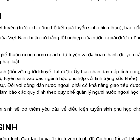
H
t tuyển (trước khi công bố kết quả tuyển sinh chính thức), bao g
của Việt Nam hoặc có bằng tốt nghiệp của nước ngoài được côn
nghề thuộc cùng nhóm ngành dự tuyển và đã hoàn thành đủ yêu cầ
pháp luật.
nh (đối với người khuyết tật được Ủy ban nhân dân cấp tỉnh công
ự tuyển sinh vào các ngành học phù hợp với tình trạng sức khỏe),
h sự. Đối với công dân nước ngoài, phải có khả năng giao tiếp đư
đảm bảo các quy định theo quy chế quản lý người nước ngoài học t
hí sinh sẽ có thêm yêu cầu về điều kiện tuyển sinh phù hợp ch
SINH
g trình đào tạo từ xa (trực tuyến) trình độ đại học đối với thí s