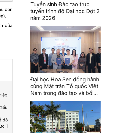
Tuyển sinh Đào tạo trực
iêu còn
tuyến trình độ Đại học Đợt 2
n).
năm 2026
nh của
Đại học Hoa Sen đồng hành
cùng Mặt trận Tổ quốc Việt
Nam trong đào tạo và bồi
hiệp
dưỡng cán bộ
điều
ế độ
ức 1