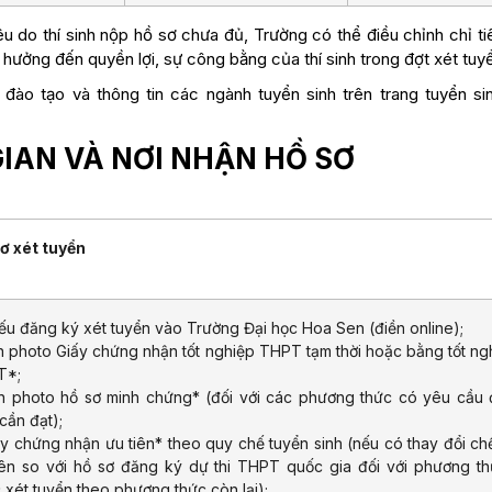
u do thí sinh nộp hồ sơ chưa đủ, Trường có thể điều chỉnh chỉ t
hưởng đến quyền lợi, sự công bằng của thí sinh trong đợt xét tuyể
h đào tạo và thông tin các ngành tuyển sinh trên trang tuyển si
GIAN VÀ NƠI NHẬN HỒ SƠ
ơ xét tuyển
ếu đăng ký xét tuyển vào Trường Đại học Hoa Sen (điền online);
n photo Giấy chứng nhận tốt nghiệp THPT tạm thời hoặc bằng tốt ng
T*;
n photo hồ sơ minh chứng* (đối với các phương thức có yêu cầu 
cần đạt);
ấy chứng nhận ưu tiên* theo quy chế tuyển sinh (nếu có thay đổi ch
iên so với hồ sơ đăng ký dự thi THPT quốc gia đối với phương th
 xét tuyển theo phương thức còn lại);