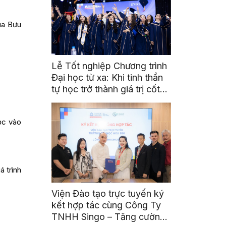
Trung – Tây Nguyên
ua Bưu
Lễ Tốt nghiệp Chương trình
Đại học từ xa: Khi tinh thần
tự học trở thành giá trị cốt
lõi
ọc vào
á trình
Viện Đào tạo trực tuyến ký
kết hợp tác cùng Công Ty
TNHH Singo – Tăng cường