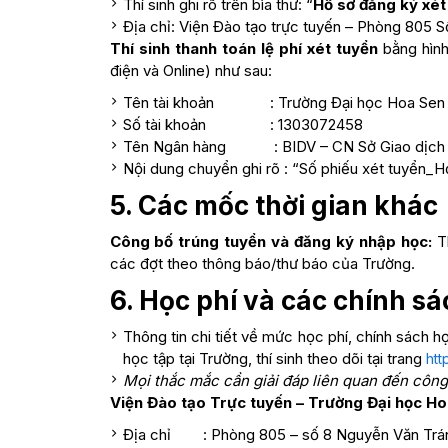
Thí sinh ghi rõ trên bìa thư: “
Hồ sơ đăng ký xét 
Địa chỉ: Viện Đào tạo trực tuyến – Phòng 805
Thí sinh thanh toán lệ phí xét tuyển
bằng hình
điện và Online) như sau:
Tên tài khoản : Trường Đại học Hoa Sen
Số tài khoản : 1303072458
Tên Ngân hàng : BIDV – CN Sở Giao dịch
Nội dung chuyển ghi rõ : “Số phiếu xét tuyển_H
5. Các mốc thời gian khác
Công bố trúng tuyển và đăng ký nhập học:
T
các đợt theo thông báo/thư báo của Trường.
6. Học phí và các chính sá
Thông tin chi tiết về mức học phí, chính sách h
học tập tại Trường, thí sinh theo dõi tại trang
htt
Mọi thắc mắc cần giải đáp liên quan đến công t
Viện Đào tạo Trực tuyến – Trường Đại học H
Địa chỉ : Phòng 805 – số 8 Nguyễn Văn Trán