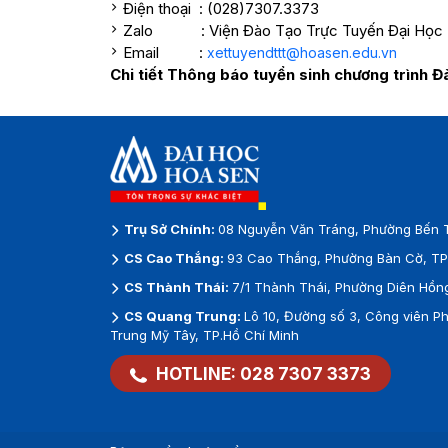
Điện thoại : (028)7307.3373
Zalo : Viện Đào Tạo Trực Tuyến Đại Học H
Email :
xettuyendttt@hoasen.edu.vn
Chi tiết Thông báo tuyển sinh chương trình Đà
Trụ Sở Chính:
08 Nguyễn Văn Tráng, Phường Bến T
CS Cao Thắng:
93 Cao Thắng, Phường Bàn Cờ, TP.
CS Thành Thái:
7/1 Thành Thái, Phường Diên Hồng
CS Quang Trung:
Lô 10, Đường số 3, Công viên 
Trung Mỹ Tây, TP.Hồ Chí Minh
HOTLINE:
028 7307 3373