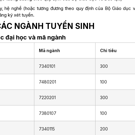
uy, hệ nghề (hoặc tương đương theo quy định của Bộ Giáo dục 
ng ký xét tuyển.
À CÁC NGÀNH TUYỂN SINH
bậc đại học và mã ngành
Mã ngành
Chỉ tiêu
7340101
300
7480201
100
7220201
300
7380107
100
7340115
200