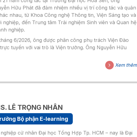
 21 năm công tác tại Trường Đại học Hoa Sen, ông
yễn Hữu Phát đã đảm nhiệm nhiều vị trí công tác và quản
khác nhau, từ Khoa Công nghệ Thông tin, Viện Sáng tạo và
i nghiệp, đến Trung tâm Trải nghiệm Sinh viên và Quan hệ
nh nghiệp.
tháng 6/2026, ông được phân công phụ trách Viện Đào
 trực tuyến với vai trò là Viện trưởng. Ông Nguyễn Hữu
t có nhiều năm kinh nghiệm giảng dạy tại các trường đại
 Việt Nam và quốc tế, đặc biệt trong hình thức đào tạo từ
Xem thê
trên các nền tảng trực tuyến.
 cạnh đó, ông cũng là một trong những thành viên tích
 của Câu lạc bộ Các nhà khoa học Trẻ Thành phố Hồ Chí
h, thường xuyên tham gia giảng dạy, chia sẻ về công nghệ,
thuật và kỹ năng tại các cơ sở, doanh nghiệp, đoàn thể
S. LÊ TRỌNG NHÂN
ng và ngoài Thành phố Hồ Chí Minh.
rưởng Bộ phận E-learning
 nghiệp cử nhân Đại học Tổng Hợp Tp. HCM – nay là Đại