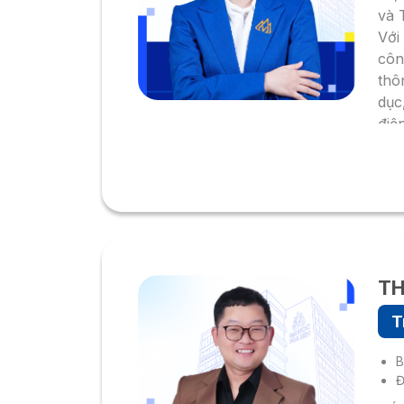
và 
Với
côn
thô
dục
điệ
kin
doa
TH
T
B
Đ