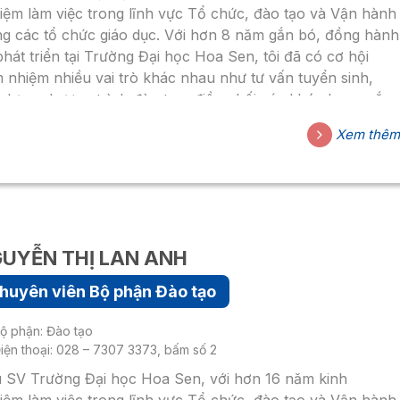
iệm làm việc trong lĩnh vực Tổ chức, đào tạo và Vận hành
ng các tổ chức giáo dục. Với hơn 8 năm gắn bó, đồng hành
phát triển tại Trường Đại học Hoa Sen, tôi đã có cơ hội
 nhiệm nhiều vai trò khác nhau như tư vấn tuyển sinh,
 dựng chương trình đào tạo, điều phối các khóa học ngắn
 và dài hạn. Hiện tại, tôi đang phụ trách các công việc
Xem thê
ộc Bộ phận Đào tạo của Viện Đào tạo Trực tuyến.
UYỄN THỊ LAN ANH
huyên viên Bộ phận Đào tạo
ộ phận: Đào tạo
iện thoại: 028 – 7307 3373, bấm số 2
 SV Trường Đại học Hoa Sen, với hơn 16 năm kinh