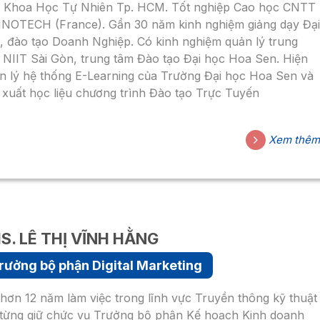
 Khoa Học Tự Nhiên Tp. HCM. Tốt nghiệp Cao học CNTT
NNOTECH (France). Gần 30 năm kinh nghiệm giảng dạy Đại
, đào tạo Doanh Nghiệp. Có kinh nghiệm quản lý trung
 NIIT Sài Gòn, trung tâm Đào tạo Đại học Hoa Sen. Hiện
n lý hệ thống E-Learning của Trường Đại học Hoa Sen và
 xuất học liệu chương trình Đào tạo Trực Tuyến
Xem thê
S. LÊ THỊ VĨNH HẰNG
rưởng bộ phận Digital Marketing
 hơn 12 năm làm việc trong lĩnh vực Truyền thông kỹ thuật
 từng giữ chức vụ Trưởng bộ phận Kế hoạch Kinh doanh