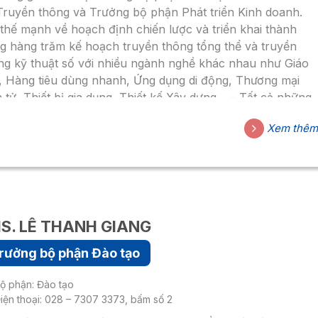
Truyền thông và Trưởng bộ phận Phát triển Kinh doanh.
 thế mạnh về hoạch định chiến lược và triển khai thành
g hàng trăm kế hoạch truyền thông tổng thể và truyền
ng kỹ thuật số với nhiều ngành nghề khác nhau như Giáo
, Hàng tiêu dùng nhanh, Ứng dụng di động, Thương mại
n tử, Thiết bị gia dụng, Thiết kế Xây dựng… – Tất cả những
h nghiệm này mang đến cho tôi cơ hội kết nối với các
Xem thê
nh nghiệp trong và ngoài nước.
S. LÊ THANH GIANG
rưởng bộ phận Đào tạo
ộ phận: Đào tạo
iện thoại: 028 – 7307 3373, bấm số 2