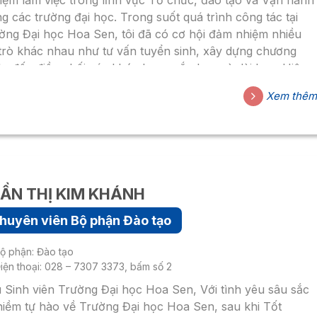
iệm làm việc trong lĩnh vực Tổ chức, đào tạo và Vận hành
ng các trường đại học. Trong suốt quá trình công tác tại
ờng Đại học Hoa Sen, tôi đã có cơ hội đảm nhiệm nhiều
 trò khác nhau như tư vấn tuyển sinh, xây dựng chương
nh, đến điều phối các khóa học ngắn hạn và dài hạn. Hiện
, tôi đang phụ trách các công việc thuộc Bộ phận Đào tạo
Xem thê
 Viện Đào tạo Trực tuyến.
ẦN THỊ KIM KHÁNH
huyên viên Bộ phận Đào tạo
ộ phận: Đào tạo
iện thoại: 028 – 7307 3373, bấm số 2
 Sinh viên Trường Đại học Hoa Sen, Với tình yêu sâu sắc
niềm tự hào về Trường Đại học Hoa Sen, sau khi Tốt