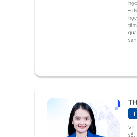
học
– I
học
tâm
quả
sản
TH
T
Với
số,