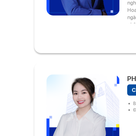
ngh
Hoa
ngà
phậ
Se
PH
C
B
Đ