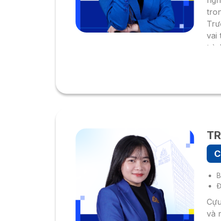
ngh
tro
Trư
vai
trì
tại
của
TR
C
B
Đ
Cựu
và 