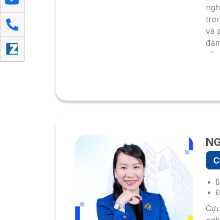
ngh
tro
và 
đảm
xây
hạn
thu
NG
C
B
Đ
Cựu