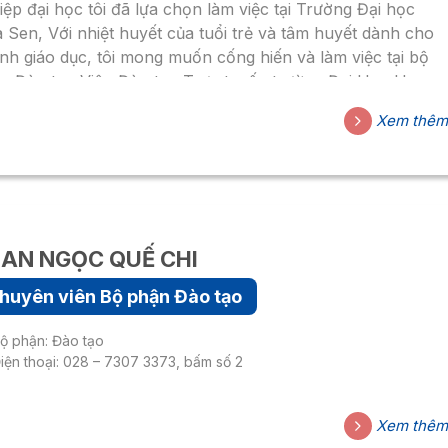
iệp đại học tôi đã lựa chọn làm việc tại Trường Đại học
 Sen, Với nhiệt huyết của tuổi trẻ và tâm huyết dành cho
nh giáo dục, tôi mong muốn cống hiến và làm việc tại bộ
n Đào tạo Viện Đào tạo Trực tuyến trường Đại Học Hoa
n
Xem thê
AN NGỌC QUẾ CHI
huyên viên Bộ phận Đào tạo
ộ phận: Đào tạo
iện thoại: 028 – 7307 3373, bấm số 2
Xem thê