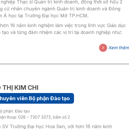
 nghiệp Thạc sĩ Quản trị kinh doanh, đồng thời sở hữu 2
g cử nhân chuyên ngành Quản trị kinh doanh và Đông
 Á học tại Trường Đại học Mở TP.HCM.
 hơn 16 năm kinh nghiệm làm việc trong lĩnh vực Giáo dục
 tạo và từng đảm nhiệm các vị trí tại doanh nghiệp như:
n lý kế hoạch kinh doanh, Quản lý cung ứng trong nước
quốc tế. Hiện tại, ông Lê Thanh Giang giữ vị trí Trưởng Bộ
Xem thê
n Đào tạo – Viện Đào tạo trực tuyến.
 THỊ KIM CHI
huyên viên Bộ phận Đào tạo
ộ phận: Đào tạo
iện thoại: 028 – 7307 3373, bấm số 2
 SV Trường Đại học Hoa Sen, với hơn 16 năm kinh