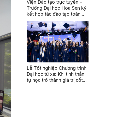
Viện Đào tạo trực tuyến –
Trường Đại học Hoa Sen ký
kết hợp tác đào tạo toàn
diện với Trường Trung cấp
Kinh tế – Kỹ thuật và Đào
tạo cán bộ hợp tác xã Miền
Trung – Tây Nguyên
Lễ Tốt nghiệp Chương trình
Đại học từ xa: Khi tinh thần
tự học trở thành giá trị cốt
lõi