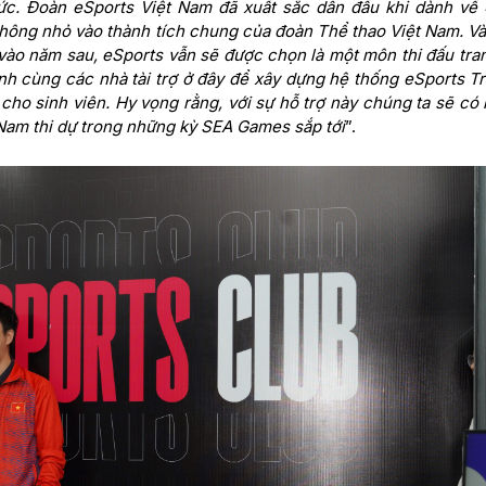
hức. Đoàn eSports Việt Nam đã xuất sắc dẫn đầu khi dành về
ông nhỏ vào thành tích chung của đoàn Thể thao Việt Nam. Và
ào năm sau, eSports vẫn sẽ được chọn là một môn thi đấu tra
ành cùng các nhà tài trợ ở đây để xây dựng hệ thống eSports Tr
cho sinh viên. Hy vọng rằng, với sự hỗ trợ này chúng ta sẽ có
 Nam thi dự trong những kỳ SEA Games sắp tới
”.