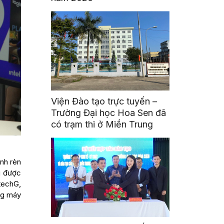
Viện Đào tạo trực tuyến –
Trường Đại học Hoa Sen đã
có trạm thi ở Miền Trung
ình rèn
g được
techG,
ng máy