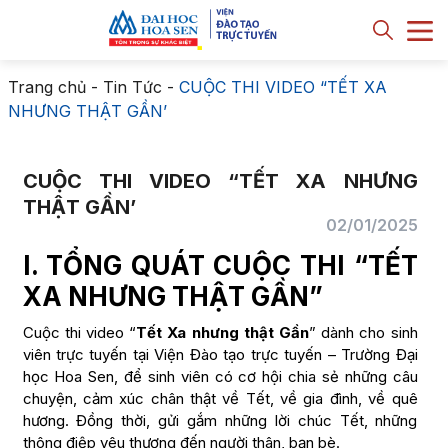
Trang chủ
-
Tin Tức
-
CUỘC THI VIDEO “TẾT XA
NHƯNG THẬT GẦN’
CUỘC THI VIDEO “TẾT XA NHƯNG
THẬT GẦN’
02/01/2025
I. TỔNG QUÁT CUỘC THI “TẾT
XA NHƯNG THẬT GẦN”
Cuộc thi video “
Tết Xa nhưng thật Gần
” dành cho sinh
viên trực tuyến tại Viện Đào tạo trực tuyến – Trường Đại
học Hoa Sen, để sinh viên có cơ hội chia sẻ những câu
chuyện, cảm xúc chân thật về Tết, về gia đình, về quê
hương. Đồng thời, gửi gắm những lời chúc Tết, những
thông điệp yêu thương đến người thân, bạn bè.