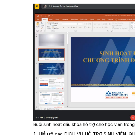
Buổi sinh hoạt đầu khóa hỗ trợ cho học viên trong
Hiểu rõ các DỊCH VỤ HỖ TRỢ SINH VIÊN, Q