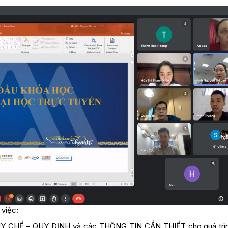
 việc:
UY CHẾ – QUY ĐỊNH và các THÔNG TIN CẦN THIẾT cho quá trì