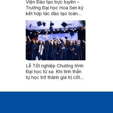
Viện Đào tạo trực tuyến –
Trường Đại học Hoa Sen ký
kết hợp tác đào tạo toàn
diện với Trường Trung cấp
Kinh tế – Kỹ thuật và Đào
tạo cán bộ hợp tác xã Miền
Trung – Tây Nguyên
Lễ Tốt nghiệp Chương trình
Đại học từ xa: Khi tinh thần
tự học trở thành giá trị cốt
lõi