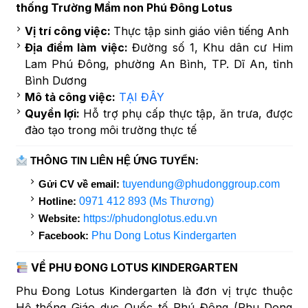
thống Trường Mầm non Phú Đông Lotus
Vị trí công việc:
Thực tập sinh giáo viên tiếng Anh
Địa điểm làm việc:
Đường số 1, Khu dân cư Him
Lam Phú Đông, phường An Bình, TP. Dĩ An, tỉnh
Bình Dương
Mô tả công việc:
TẠI ĐÂY
Quyền lợi:
Hỗ trợ phụ cấp thực tập, ăn trưa, được
đào tạo trong môi trường thực tế
THÔNG TIN LIÊN HỆ ỨNG TUYỂN:
Gửi CV về email:
tuyendung@phudonggroup.com
Hotline:
0971 412 893 (Ms Thương)
Website:
https://phudonglotus.edu.vn
Facebook:
Phu Dong Lotus Kindergarten
VỀ PHU ĐONG LOTUS KINDERGARTEN
Phu Đong Lotus Kindergarten là đơn vị trực thuộc
Hệ thống Giáo dục Quốc tế Phú Đông (Phu Dong