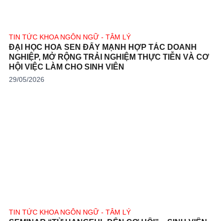
TIN TỨC KHOA NGÔN NGỮ - TÂM LÝ
ĐẠI HỌC HOA SEN ĐẨY MẠNH HỢP TÁC DOANH
NGHIỆP, MỞ RỘNG TRẢI NGHIỆM THỰC TIỄN VÀ CƠ
HỘI VIỆC LÀM CHO SINH VIÊN
29/05/2026
TIN TỨC KHOA NGÔN NGỮ - TÂM LÝ