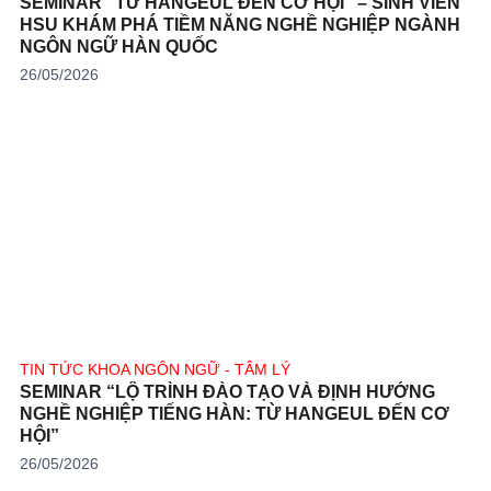
SEMINAR “TỪ HANGEUL ĐẾN CƠ HỘI” – SINH VIÊN
HSU KHÁM PHÁ TIỀM NĂNG NGHỀ NGHIỆP NGÀNH
NGÔN NGỮ HÀN QUỐC
26/05/2026
TIN TỨC KHOA NGÔN NGỮ - TÂM LÝ
SEMINAR “LỘ TRÌNH ĐÀO TẠO VÀ ĐỊNH HƯỚNG
NGHỀ NGHIỆP TIẾNG HÀN: TỪ HANGEUL ĐẾN CƠ
HỘI”
26/05/2026