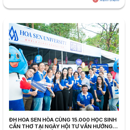
ĐH HOA SEN HÒA CÙNG 15.000 HỌC SINH
CẦN THƠ TẠI NGÀY HỘI TƯ VẤN HƯỚNG