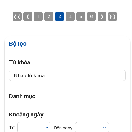
❮❮
❮
1
2
3
4
5
6
❯
❯❯
Bộ lọc
Từ khóa
Danh mục
Khoảng ngày
Từ
Đến ngày