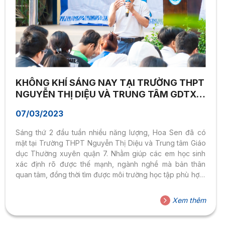
KHÔNG KHÍ SÁNG NAY TẠI TRƯỜNG THPT
NGUYỄN THỊ DIỆU VÀ TRUNG TÂM GDTX
QUẬN 7
07/03/2023
Sáng thứ 2 đầu tuần nhiều năng lượng, Hoa Sen đã có
mặt tại Trường THPT Nguyễn Thị Diệu và Trung tâm Giáo
dục Thường xuyên quận 7. Nhằm giúp các em học sinh
xác định rõ được thế mạnh, ngành nghề mà bản thân
quan tâm, đồng thời tìm được môi trường học tập phù hợp,
Trường Đại học Hoa Sen vinh dự phối hợp cùng Sở
GD&ĐT TPHCM tổ chức chuỗi chương trình “Tư vấn kỹ
Xem thêm
năng nghề nghiệp cho học sinh năm 2023″. Với chủ đề
“Công nghệ thông tin và cơ hội trở thành công dân...