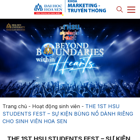
Trang chủ
-
Hoạt động sinh viên
-
THE 1ST HSU
STUDENTS FEST – SỰ KIỆN BÙNG NỔ DÀNH RIÊNG
CHO SINH VIÊN HOA SEN
THE 1ST HSU STUDENTS FEST – SỰ KIỆN