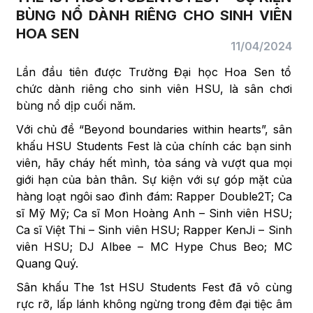
BÙNG NỔ DÀNH RIÊNG CHO SINH VIÊN
HOA SEN
11/04/2024
Lần đầu tiên được Trường Đại học Hoa Sen tổ
chức dành riêng cho sinh viên HSU, là sân chơi
bùng nổ dịp cuối năm.
Với chủ đề “Beyond boundaries within hearts”, sân
khấu HSU Students Fest là của chính các bạn sinh
viên, hãy cháy hết mình, tỏa sáng và vượt qua mọi
giới hạn của bản thân. Sự kiện với sự góp mặt của
hàng loạt ngôi sao đình đám: Rapper Double2T; Ca
sĩ Mỹ Mỹ; Ca sĩ Mon Hoàng Anh – Sinh viên HSU;
Ca sĩ Việt Thi – Sinh viên HSU; Rapper KenJi – Sinh
viên HSU; DJ Albee – MC Hype Chus Beo; MC
Quang Quý.
Sân khấu The 1st HSU Students Fest đã vô cùng
rực rỡ, lấp lánh không ngừng trong đêm đại tiệc âm