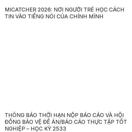
MICATCHER 2026: NƠI NGƯỜI TRẺ HỌC CÁCH
TIN VÀO TIẾNG NÓI CỦA CHÍNH MÌNH
THÔNG BÁO THỜI HẠN NỘP BÁO CÁO VÀ HỘI
ĐỒNG BẢO VỆ ĐỀ ÁN/BÁO CÁO THỰC TẬP TỐT
NGHIỆP – HỌC KỲ 2533