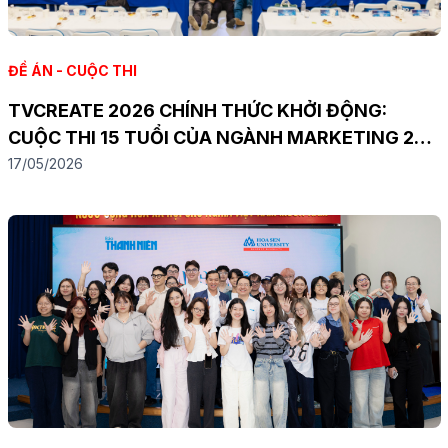
ĐỀ ÁN - CUỘC THI
TVCREATE 2026 CHÍNH THỨC KHỞI ĐỘNG:
CUỘC THI 15 TUỔI CỦA NGÀNH MARKETING 20
NĂM
17/05/2026