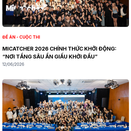
ĐỀ ÁN - CUỘC THI
MICATCHER 2026 CHÍNH THỨC KHỞI ĐỘNG:
“NƠI TẦNG SÂU ẨN GIẤU KHỞI ĐẦU”
12/06/2026