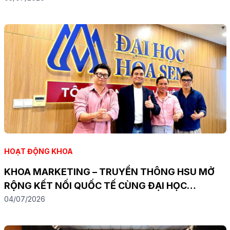
HOẠT ĐỘNG KHOA
KHOA MARKETING – TRUYỀN THÔNG HSU MỞ
RỘNG KẾT NỐI QUỐC TẾ CÙNG ĐẠI HỌC
TEKNOLOGI MARA MALAYSIA
04/07/2026