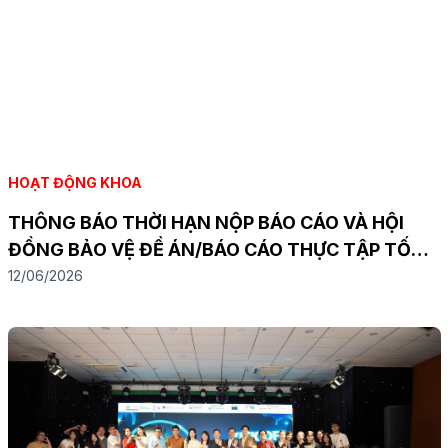
HOẠT ĐỘNG KHOA
THÔNG BÁO THỜI HẠN NỘP BÁO CÁO VÀ HỘI
ĐỒNG BẢO VỆ ĐỀ ÁN/BÁO CÁO THỰC TẬP TỐT
NGHIỆP – HỌC KỲ 2533
12/06/2026