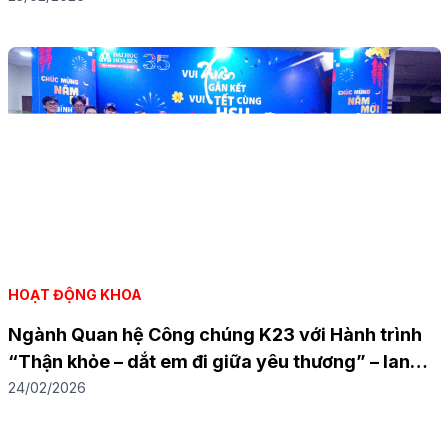
HOẠT ĐỘNG KHOA
Ngành Quan hệ Công chúng K23 với Hành trình
“Thận khỏe – dắt em đi giữa yêu thương” – lan
tỏa giá trị nhân văn
24/02/2026