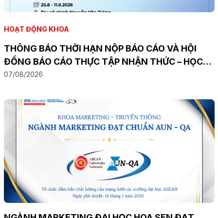
HOẠT ĐỘNG KHOA
THÔNG BÁO THỜI HẠN NỘP BÁO CÁO VÀ HỘI
ĐỒNG BÁO CÁO THỰC TẬP NHẬN THỨC – HỌC
KỲ 2534
07/08/2026
NGÀNH MARKETING ĐẠI HỌC HOA SEN ĐẠT