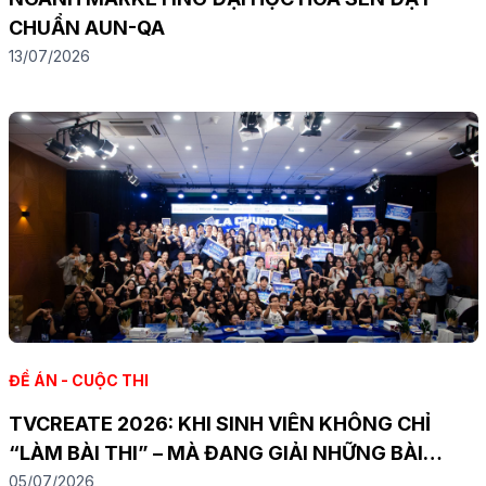
CHUẨN AUN-QA
13/07/2026
ĐỀ ÁN - CUỘC THI
TVCREATE 2026: KHI SINH VIÊN KHÔNG CHỈ
“LÀM BÀI THI” – MÀ ĐANG GIẢI NHỮNG BÀI
TOÁN MARKETING THẬT
05/07/2026