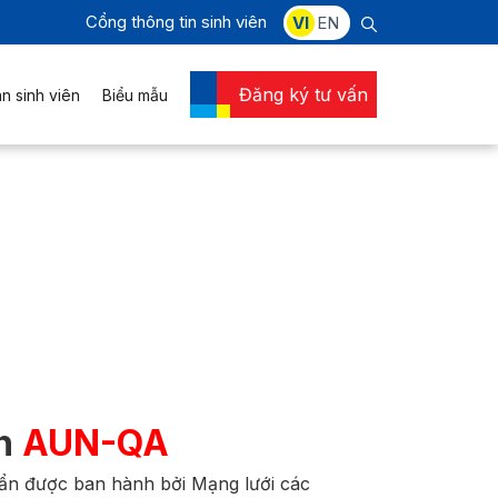
Cổng thông tin sinh viên
VI
EN
Đăng ký tư vấn
n sinh viên
Biểu mẫu
ận
AUN-QA
ẩn được ban hành bởi Mạng lưới các