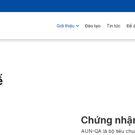
Giới thiệu
Đào tạo
Tin tức
Đề á
ế
Chứng nh
AUN-QA là bộ tiêu chu