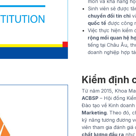
môn và khả năng hộ
Sinh viên sẽ được t
chuyển đổi tín chỉ
và
quốc tế
được công nh
Việc thực hiện kiểm
rộng mối quan hệ h
tiếng tại Châu Âu, th
doanh nghiệp hợp tá
Kiểm định 
Từ năm 2015, Khoa Mar
ACBSP
– Hội đồng Kiể
Đào tạo về Kinh doanh
Marketing
. Theo đó, c
kỹ năng tương đương vớ
viên tham gia đánh giá
chất lượng đầu ra
như 