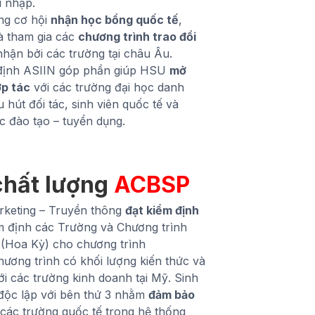
i nhập.
ăng cơ hội
nhận học bổng quốc tế
,
 tham gia các
chương trình trao đổi
ận bởi các trường tại châu Âu.
 định ASIIN góp phần giúp HSU
mở
ợp tác
với các trường đại học danh
u hút đối tác, sinh viên quốc tế và
c đào tạo – tuyển dụng.
chất lượng
ACBSP
keting – Truyền thông
đạt kiểm định
m định các Trường và Chương trình
 (Hoa Kỳ) cho chương trình
hương trình có khối lượng kiến thức và
i các trường kinh doanh tại Mỹ. Sinh
 độc lập với bên thứ 3 nhằm
đảm bảo
các trường quốc tế trong hệ thống