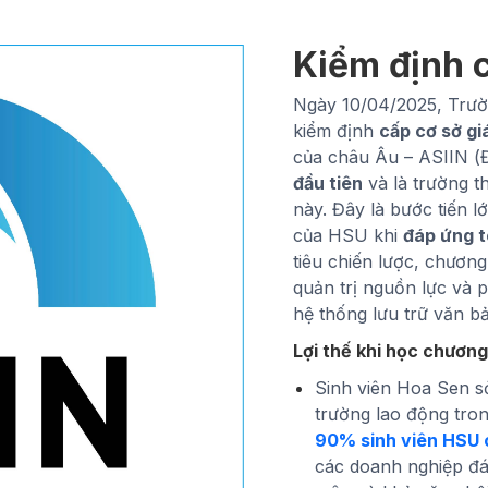
Kiểm định 
Ngày 10/04/2025, Trườ
kiểm định
cấp cơ sở gi
của châu Âu – ASIIN (Đ
đầu tiên
và là trường t
này. Đây là bước tiến l
của HSU khi
đáp ứng t
tiêu chiến lược, chương
quản trị nguồn lực và p
hệ thống lưu trữ văn b
Lợi thế khi học chương
Sinh viên Hoa Sen sở
trường lao động tro
90% sinh viên HSU 
các doanh nghiệp đá