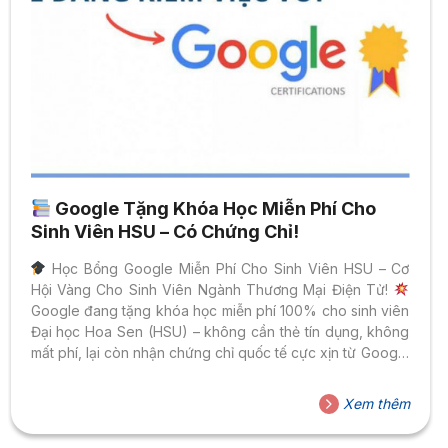
Google Tặng Khóa Học Miễn Phí Cho
Sinh Viên HSU – Có Chứng Chỉ!
Học Bổng Google Miễn Phí Cho Sinh Viên HSU – Cơ
Hội Vàng Cho Sinh Viên Ngành Thương Mại Điện Tử!
Google đang tặng khóa học miễn phí 100% cho sinh viên
Đại học Hoa Sen (HSU) – không cần thẻ tín dụng, không
mất phí, lại còn nhận chứng chỉ quốc tế cực xịn từ Google
sau khi hoàn thành! Bạn là sinh viên HSU đang tìm cách
nâng cấp kỹ năng để tăng “giá trị” trong mắt nhà tuyển
Xem thêm
dụng? Đây chính là cơ hội bạn không thể bỏ lỡ!
TOP 5
KHÓA HỌC HOT...