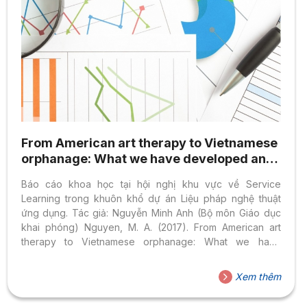
From American art therapy to Vietnamese
orphanage: What we have developed and
learned from a service-learning project
Báo cáo khoa học tại hội nghị khu vực về Service
Learning trong khuôn khổ dự án Liệu pháp nghệ thuật
ứng dụng. Tác giả: Nguyễn Minh Anh (Bộ môn Giáo dục
khai phóng) Nguyen, M. A. (2017). From American art
therapy to Vietnamese orphanage: What we have
developed and learned from a service-learning project.
Poster presented at: International Symposium on
Xem thêm
Service-Learning and Leadership Education, organized
by Royal University of Phnom Penh and Hong Kong