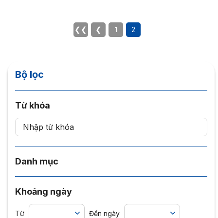
Polytechnic University. 2017 June 9-10; Phnom Penh.
❮❮
❮
1
2
Bộ lọc
Từ khóa
Danh mục
Khoảng ngày
Từ
Đến ngày