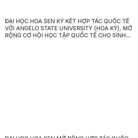
ĐẠI HỌC HOA SEN KÝ KẾT HỢP TÁC QUỐC TẾ
VỚI ANGELO STATE UNIVERSITY (HOA KỲ), MỞ
RỘNG CƠ HỘI HỌC TẬP QUỐC TẾ CHO SINH
VIÊN