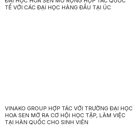
ĐẠI HỌC HOA SEN MỞ RỘNG HỢP TÁC QUỐC
TẾ VỚI CÁC ĐẠI HỌC HÀNG ĐẦU TẠI ÚC
VINAKO GROUP HỢP TÁC VỚI TRƯỜNG ĐẠI HỌC
HOA SEN MỞ RA CƠ HỘI HỌC TẬP, LÀM VIỆC
TẠI HÀN QUỐC CHO SINH VIÊN