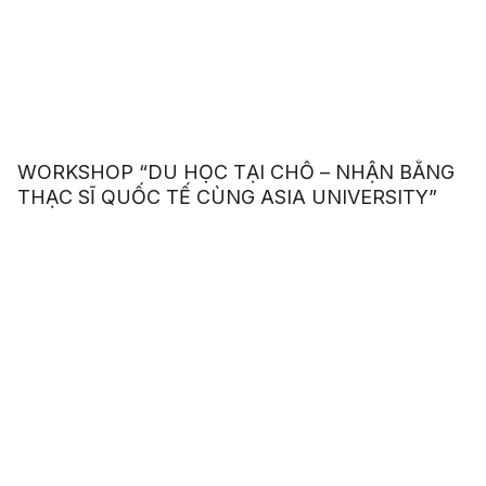
WORKSHOP “DU HỌC TẠI CHỖ – NHẬN BẰNG
THẠC SĨ QUỐC TẾ CÙNG ASIA UNIVERSITY”