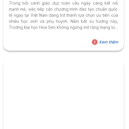
Trong bối cảnh giáo dục toàn cầu ngày càng kết nối
mạnh mẽ, việc tiếp cận chương trình đào tạo chuẩn quốc
tế ngay tại Việt Nam đang trở thành lựa chọn ưu tiên của
nhiều học sinh và phụ huynh. Nắm bắt xu hướng này,
Trường Đại học Hoa Sen không ngừng mở rộng mạng lưới
đối tác quốc tế, đặc biệt là với các trường đại học hàng
đầu tại Úc, nhằm mang đến những cơ hội học tập chất
Xem thêm
lượng cao cho sinh viên. Kết nối chiến lược cùng Đại học
Wollongong (Úc) Ngày 20/04/2026, Viện Đào...