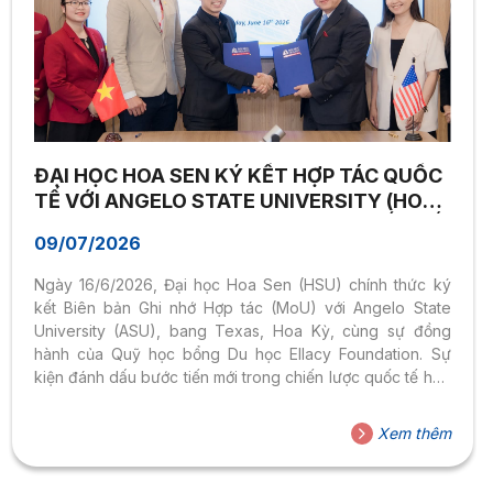
ĐẠI HỌC HOA SEN KÝ KẾT HỢP TÁC QUỐC
TẾ VỚI ANGELO STATE UNIVERSITY (HOA
KỲ), MỞ RỘNG CƠ HỘI HỌC TẬP QUỐC TẾ
09/07/2026
CHO SINH VIÊN
Ngày 16/6/2026, Đại học Hoa Sen (HSU) chính thức ký
kết Biên bản Ghi nhớ Hợp tác (MoU) với Angelo State
University (ASU), bang Texas, Hoa Kỳ, cùng sự đồng
hành của Quỹ học bổng Du học Ellacy Foundation. Sự
kiện đánh dấu bước tiến mới trong chiến lược quốc tế hóa
giáo dục của HSU, đồng thời mở ra thêm nhiều cơ hội học
tập, nghiên cứu và giao lưu học thuật dành cho sinh viên
Xem thêm
trong môi trường giáo dục toàn cầu. Thêm cơ hội học tập
quốc tế cho sinh viên HSU Buổi lễ diễn ra với...