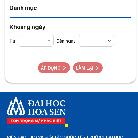
Danh mục
Khoảng ngày
Từ
Đến ngày
ÁP DỤNG
LÀM LẠI
VIỆN ĐÀO TẠO VÀ HỢP TÁC QUỐC TẾ - TRƯỜNG ĐẠI HỌC