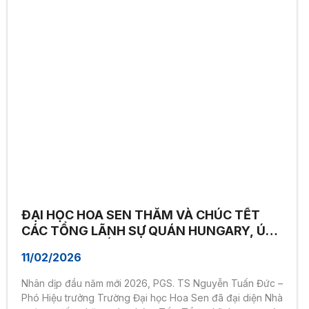
ĐẠI HỌC HOA SEN THĂM VÀ CHÚC TẾT
CÁC TỔNG LÃNH SỰ QUÁN HUNGARY, ÚC
VÀ PHÁP – THẮT CHẶT QUAN HỆ HỢP TÁC
11/02/2026
QUỐC TẾ
Nhân dịp đầu năm mới 2026, PGS. TS Nguyễn Tuấn Đức –
Phó Hiệu trưởng Trường Đại học Hoa Sen đã đại diện Nhà