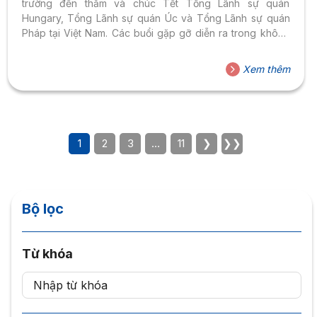
trường đến thăm và chúc Tết Tổng Lãnh sự quán
Hungary, Tổng Lãnh sự quán Úc và Tổng Lãnh sự quán
Pháp tại Việt Nam. Các buổi gặp gỡ diễn ra trong không
khí trang trọng, thân tình và cởi mở, thể hiện tinh thần hợp
tác, hữu nghị và sự gắn kết bền chặt giữa Đại học Hoa
Xem thêm
Sen với các cơ quan đại diện ngoại giao. Buổi gặp mặt với
đại diện Tổng Lãnh...
1
2
3
…
11
❯
❯❯
Bộ lọc
Từ khóa