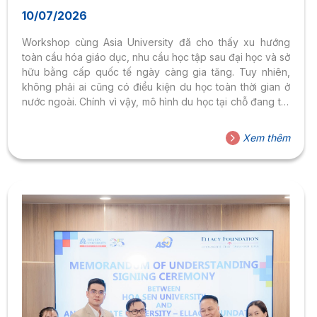
UNIVERSITY”
10/07/2026
Workshop cùng Asia University đã cho thấy xu hướng
toàn cầu hóa giáo dục, nhu cầu học tập sau đại học và sở
hữu bằng cấp quốc tế ngày càng gia tăng. Tuy nhiên,
không phải ai cũng có điều kiện du học toàn thời gian ở
nước ngoài. Chính vì vậy, mô hình du học tại chỗ đang trở
thành giải pháp được nhiều người học quan tâm nhờ tính
linh hoạt, tiết kiệm chi phí và vẫn đảm bảo chất lượng đào
Xem thêm
tạo quốc tế. Ngày 03/06/2025, Workshop “Du học tại chỗ
– Nhận bằng Thạc sĩ quốc...