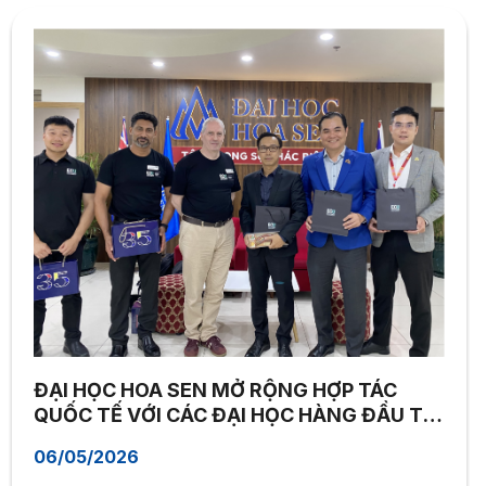
ĐẠI HỌC HOA SEN MỞ RỘNG HỢP TÁC
QUỐC TẾ VỚI CÁC ĐẠI HỌC HÀNG ĐẦU TẠI
ÚC
06/05/2026