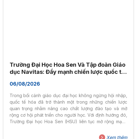
Trường Đại Học Hoa Sen Và Tập đoàn Giáo
dục Navitas: Đẩy mạnh chiến lược quốc tế
hóa, nâng tầm trải nghiệm giáo dục quốc
06/08/2026
tế cho sinh viên HSU
Trong bối cảnh giáo dục đại học không ngừng hội nhập,
quốc tế hóa đã trở thành một trong những chiến lược
quan trọng nhằm nâng cao chất lượng đào tạo và mở
rộng cơ hội phát triển cho người học. Với định hướng đó,
Trường Đại học Hoa Sen (HSU) liên tục mở rộng mạng
lưới hợp tác cùng các trường đại học, tổ chức và tập
đoàn giáo dục uy tín trên thế giới. Sáng ngày
Xem thêm