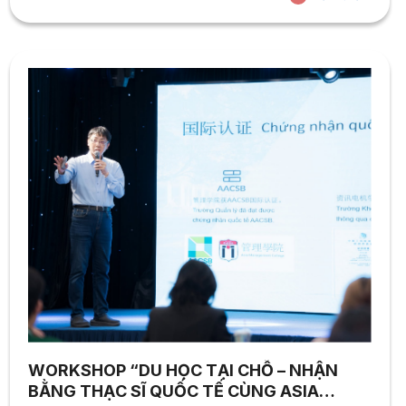
05/08/2026, Viện Đào tạo & Hợp tác Quốc tế Trường Đại
học Hoa Sen (HSU-IIE) đã có buổi làm việc cùng Tập...
WORKSHOP “DU HỌC TẠI CHỖ – NHẬN
BẰNG THẠC SĨ QUỐC TẾ CÙNG ASIA