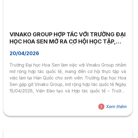
VINAKO GROUP HỢP TÁC VỚI TRƯỜNG ĐẠI
HỌC HOA SEN MỞ RA CƠ HỘI HỌC TẬP,
LÀM VIỆC TẠI HÀN QUỐC CHO SINH VIÊN
20/04/2026
Trường Đại học Hoa Sen làm việc với Vinako Group nhằm
mở rộng hợp tác quốc tế, mang đến cơ hội thực tập và
việc làm tại Hàn Quốc cho sinh viên. Trường Đại học Hoa
Sen gặp gỡ Vinako Group, mở rộng hợp tác quốc tế Ngày
15/04/2026, Viện Đào tạo và Hợp tác quốc tế – Trường
Đại học Hoa Sen (HSU) đã có buổi gặp mặt và làm việc
với đại diện Vinako Group nhằm trao đổi về các cơ hội
Xem thêm
hợp tác trong lĩnh vực giáo dục và phát triển nguồn nhân
lực, đặc biệt tại...