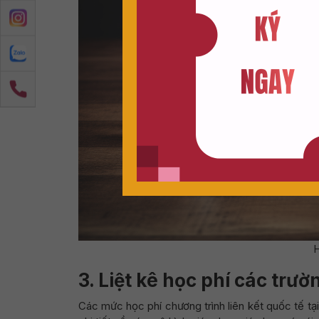
H
3.
Liệt kê học phí các trườ
Các mức học phí chương trình liên kết quốc tế tạ