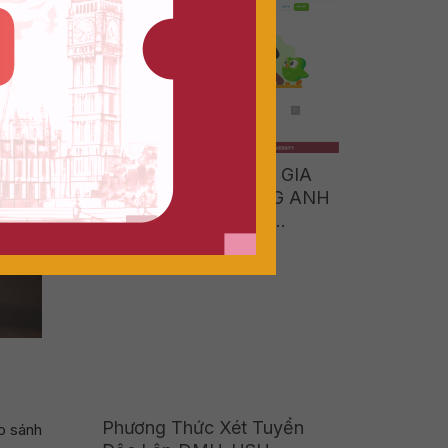
Giới Nghề Nghiệp Thực Tế
HƯỚNG DẪN THAM GIA
BÀI KIỂM TRA TIẾNG ANH
ĐẦU VÀO MIỄN PHÍ
(Duolingo English Test –
Practice Free)
Phương Thức Xét Tuyển
so sánh