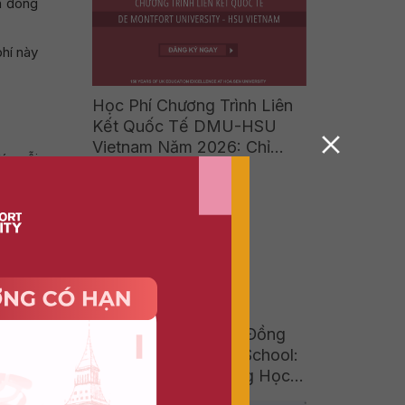
KỲ)
n đóng
phí này
Học Phí Chương Trình Liên
Kết Quốc Tế DMU-HSU
Vietnam Năm 2026: Chỉ
ó, mỗi
Bằng 1/5 Chi Phí Du Học
Nhưng Vẫn Nhận Bằng Cử
Nhân Quốc Tế Từ Vương
Quốc Anh
DMU-HSU Vietnam Đồng
Hành Cùng Victoria School:
Khi Học Sinh “Trường Học
Hạnh Phúc” Khám Phá Thế