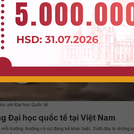
Đăng ký nhận Voucher
ọc phí Đại học Quốc tế
ng Đại học quốc tế tại Việt Nam
i mỗi trường thường có sự đáng kể khác biệt. Dưới đây là những 