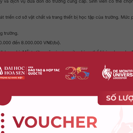
lý và dịch vụ đưa đón do trường cung cấp. Sinh viên có thể chọ
át triển cơ sở vật chất và trang thiết bị học tập của trường. Mức 
ng trường.
.000.000 đến 8.000.000 VNĐ/bộ.
với học phí. Mỗi trường sẽ có các mức phí cụ thể khác nhau, do đ
ủ động trong mọi vấn đề.