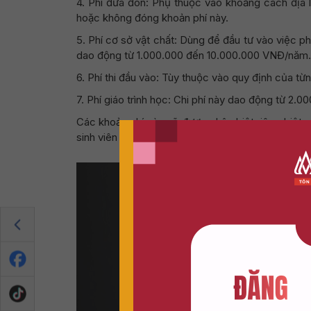
4. Phí đưa đón: Phụ thuộc vào khoảng cách địa 
hoặc không đóng khoản phí này.
5. Phí cơ sở vật chất: Dùng để đầu tư vào việc ph
dao động từ 1.000.000 đến 10.000.000 VNĐ/năm.
6. Phí thi đầu vào: Tùy thuộc vào quy định của từ
7. Phí giáo trình học: Chi phí này dao động từ 2
Các khoản phí này sẽ được phân biệt riêng biệt 
sinh viên cần phải tìm hiểu kỹ lưỡng để có thể ch