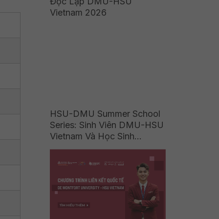
Độc Lập DMU-HSU
Vietnam 2026
HSU-DMU Summer School
Series: Sinh Viên DMU-HSU
Vietnam Và Học Sinh
Vinschool, Wellspring Khám
Phá Hệ Sinh Thái Công
Nghệ Tại ZaloPay