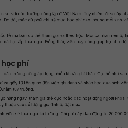
n so với các trường công lập ở Việt Nam. Tuy nhiên, điều này ph
n. Do đó, mặc dù phải chi trả mức học phí cao, nhưng mỗi sinh vi
uốc tế mà bạn có thể tham gia và theo học. Mỗi cá nhân nên tự tì
o mà họ sắp tham gia. Đồng thời, việc này cũng giúp họ chủ độ
 học phí
n, các trường cũng áp dụng nhiều khoản phí khác. Cụ thể như sau:
sơ và giấy tờ liên quan đến việc ghi danh và nhập học của sinh vi
Đ/năm tùy trường.
hục hàng ngày, tham gia thể dục hoặc các hoạt động ngoại khóa. C
 thuộc vào số lượng gia đình tự đặt mua.
nh viên sẽ tham gia tại trường. Chi phí này dao động từ 20.000.