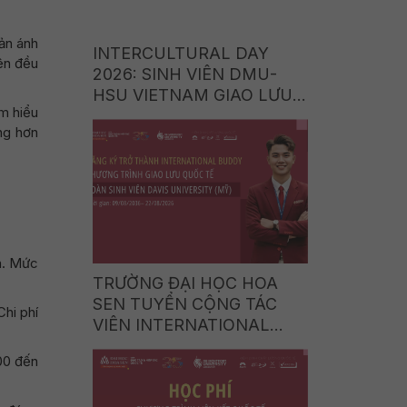
ản ánh
INTERCULTURAL DAY
ên đều
2026: SINH VIÊN DMU-
HSU VIETNAM GIAO LƯU
m hiểu
VĂN HÓA CÙNG SINH
ng hơn
VIÊN ITE COLLEGE WEST
(SINGAPORE)
ên. Mức
TRƯỜNG ĐẠI HỌC HOA
SEN TUYỂN CỘNG TÁC
hi phí
VIÊN INTERNATIONAL
BUDDY CHƯƠNG TRÌNH
000 đến
GIAO LƯU QUỐC TẾ CÙNG
DAVIS UNIVERSITY (HOA