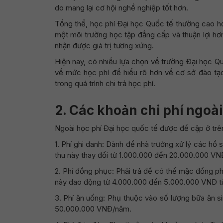
do mang lại cơ hội nghề nghiệp tốt hơn.
Tổng thể, học phí Đại học Quốc tế thường cao hơ
một môi trường học tập đẳng cấp và thuận lợi hơ
nhận được giá trị tương xứng.
Hiện nay, có nhiều lựa chọn về trường Đại học Q
về mức học phí để hiểu rõ hơn về cơ sở đào tạ
trong quá trình chi trả học phí.
2.
Các khoản chi phí ngoài
Ngoài học phí Đại học quốc tế được đề cập ở trê
1. Phí ghi danh: Dành để nhà trường xử lý các hồ 
thu này thay đổi từ 1.000.000 đến 20.000.000 VN
2. Phí đồng phục: Phải trả để có thể mặc đồng p
này dao động từ 4.000.000 đến 5.000.000 VNĐ tùy
3. Phí ăn uống: Phụ thuộc vào số lượng bữa ăn si
50.000.000 VNĐ/năm.