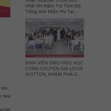
Nhận Voucher 5.000.000
VNĐ Khi Kiểm Tra Trình Độ
Tiếng Anh Miễn Phí Tại
DMU-HSU Vietnam
SINH VIÊN DMU-HSU HỌC
CÙNG CHUYÊN GIA LOUIS
VUITTON, KHÁM PHÁ CƠ
HỘI NGHỀ NGHIỆP TRONG
THẾ GIỚI LUXURY BRAND
 hơn.
ệc tăng
cao hơn