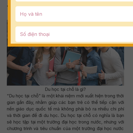
1. Du học tại chỗ là gì?
Du học tại chỗ là gì?
“Du học tại chỗ” là một khái niệm mới xuất hiện trong thời
gian gần đây, nhằm giúp các bạn trẻ có thể tiếp cận với
nền giáo dục quốc tế mà không phải bỏ ra nhiều chi phí
và thời gian để đi du học. Du học tại chỗ có nghĩa là bạn
sẽ học tập tại một trường đại học trong nước, nhưng với
chương trình và tiêu chuẩn của một trường đại học nước