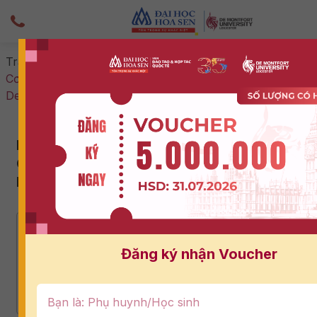
Trang chủ
-
Tin tức & Sự kiện
-
Du Học Tại Chỗ Là Gì?
Cơ Hội Du Học Tại Chỗ Cùng Chương Trình Hoa Sen –
De Montfort
Du Học Tại Chỗ Là Gì? Cơ Hội Du Học Tại
Chỗ Cùng Chương Trình Hoa Sen – De
Montfort
25/04/2024
Nội dung bài viết
Đăng ký nhận Voucher
1. Du học tại chỗ là gì?
2. Tìm hiểu về du học tại chỗ và cách tham gia
3. Cơ Hội Du Học Tại Chỗ Cùng Chương Trình Hoa
Sen – De Montfort