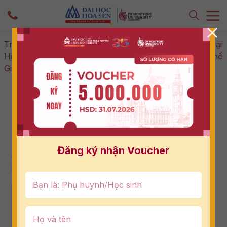
Trang chủ
-
Hợp tác doanh nghiệp
-
Qs Star 5 Sao – Đại
Học De Montfort Giành Top 100 Đại Học Đỉnh Nhất Thế
Giới
Qs Star 5 Sao – Đại Học De Montfort
Giành Top 100 Đại Học Đỉnh Nhất Thế
Giới
02/05/2024
Đăng ký nhận Voucher
Giải thưởng QS Star – thước đo uy tín của các trường đại
học thế giới
Nội dung bài viết
1. Giới thiệu về giải thưởng QS Star và ý nghĩa
2. Các tiêu chí đánh giá để xếp hạng QS Star