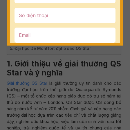
3. Phân loại các hạng sao trong QS Star và ý nghĩa
4. Top 100 trường 5 sao QS Star – tinh hoa giáo dục
thế giới
4.1 Một số trường đạt 5 sao QS Star nổi bật tại
Anh Quốc
4.3 Các trường đại học hàng đầu châu Á đạt 5
sao QS Star
5. Đại học De Montfort đạt 5 sao QS Star
1. Giới thiệu về giải thưởng QS
Star và ý nghĩa
Giải thưởng QS Star
là giải thưởng uy tín dành cho các
trường đại học trên thế giới do Quacquarelli Symonds
(QS) – một tổ chức xếp hạng giáo dục có trụ sở nằm tại
thủ đô nước Anh – London. QS Star được QS công bố
hàng năm kể từ năm 2011 nhằm đánh giá và xếp hạng các
trường đại học dựa trên các tiêu chí về chất lượng giảng
dạy, nghiên cứu khoa học, việc làm của sinh viên sau tốt
nghiệp, trải nghiệm quốc tế và uy tín chung của nhà